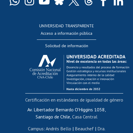
Docentes
Postulación a concursos internos de investigación
Consulta a bases de datos
UNIVERSIDAD TRANSPARENTE
Perfeccionamiento
Acceso a información pública
Editar Portafolio Académico
Solicitud de información
Evaluación docente
Calificación académica
Postulación al AUCAI
Funcionarias/os
Cursos internos de capacitación
Bienestar del personal
Certificación en estándares de igualdad de género
Portal de movilidad interna
Certificado de renta
Av. Libertador Bernardo O'Higgins 1058,
Santiago de Chile,
Casa Central
Certificado de renta honorarios
Gestión de correo uchile
Campus
:
Andrés Bello
|
Beauchef
|
Dra.