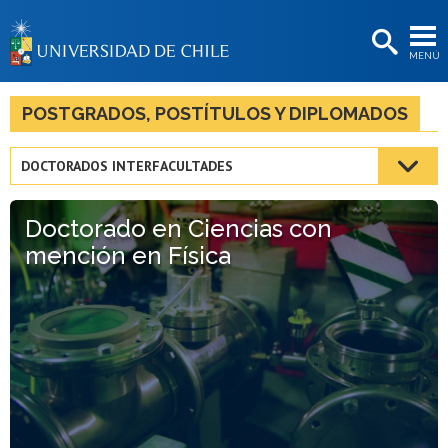
EXTENSIÓN
MENÚ
BIBLIOTECAS
LA UNIVERSIDAD
POSTGRADOS, POSTÍTULOS Y DIPLOMADOS
Postulantes
DOCTORADOS INTERFACULTADES
Estudiantes
Doctorado en Ciencias con
Académicas/os
mención en Física
Funcionarias/os
Egresadas/os