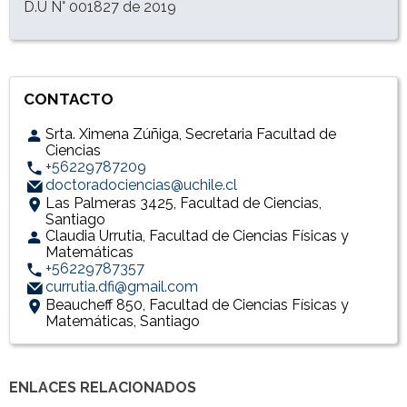
D.U N° 001827 de 2019
CONTACTO
Srta. Ximena Zúñiga, Secretaria Facultad de
Ciencias
+56229787209
doctoradociencias@uchile.cl
Las Palmeras 3425, Facultad de Ciencias,
Santiago
Claudia Urrutia, Facultad de Ciencias Físicas y
Matemáticas
+56229787357
currutia.dfi@gmail.com
Beaucheff 850, Facultad de Ciencias Físicas y
Matemáticas, Santiago
ENLACES RELACIONADOS
Accesos directos
Enlaces y documentos de interés