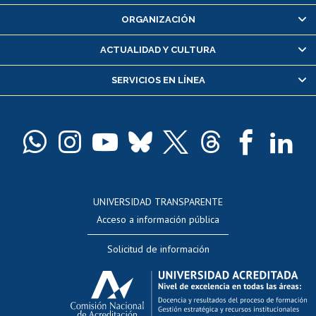
Inscripción y cambio de asignaturas
ORGANIZACIÓN
Consulta y certificado de notas
Certificado de alumno regular
ACTUALIDAD Y CULTURA
Servicio médico y dental
SERVICIOS EN LÍNEA
Pago de arancel y crédito alumnos
Pago de arancel y crédito exalumnos
Certificado de títulos y grados
Docentes
Postulación a concursos internos de investigación
Consulta a bases de datos
UNIVERSIDAD TRANSPARENTE
Perfeccionamiento
Acceso a información pública
Editar Portafolio Académico
Solicitud de información
Evaluación docente
Calificación académica
Postulación al AUCAI