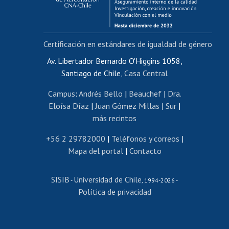
Funcionarias/os
Cursos internos de capacitación
Bienestar del personal
Certificación en estándares de igualdad de género
Portal de movilidad interna
Certificado de renta
Av. Libertador Bernardo O'Higgins 1058,
Santiago de Chile,
Casa Central
Certificado de renta honorarios
Gestión de correo uchile
Campus
:
Andrés Bello
|
Beauchef
|
Dra.
Editar páginas blancas
Eloísa Díaz
|
Juan Gómez Millas
|
Sur
|
más recintos
Extranjeras/os
Revalidación y reconocimiento de títulos
+56 2 29782000
|
Teléfonos y correos
|
Mapa del portal
|
Contacto
Postulación al Programa de Movilidad Estudiantil
Inscripción de asignaturas
SISIB
Universidad de Chile
Cursos de español
-
, 1994-2026 -
Política de privacidad
Mi Uchile
Ayuda tecnológica
Tarjeta TUI
Wifi
Acoso laboral, sexual y violencia