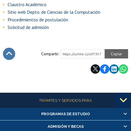
Claustro Académico
Sitio web Depto. de Ciencias de la Computación
Procedimientos de postulación
Solicitud de admisión
Compartir:
Copiar
https://uchile.cl/u97357
Subir
Más información
TRÁMITES Y SERVICIOS PARA
PROGRAMAS DE ESTUDIO
Alumnas/os y exalumnas/os
Matrícula en línea
ADMISIÓN Y BECAS