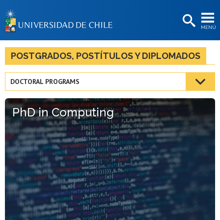
EXTENSIÓN
MENÚ
BIBLIOTECAS
LA UNIVERSIDAD
POSTGRADOS, POSTÍTULOS Y DIPLOMADOS
Postulantes
DOCTORAL PROGRAMS
Estudiantes
PhD in Computing
Académicas/os
Funcionarias/os
Egresadas/os