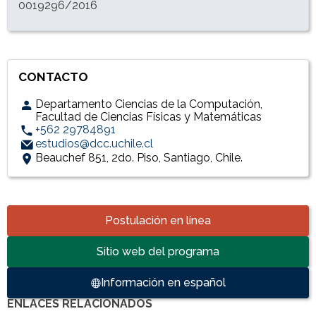
0019296/2016
CONTACTO
Departamento Ciencias de la Computación,
Facultad de Ciencias Físicas y Matemáticas
+562 29784891
estudios@dcc.uchile.cl
Beauchef 851, 2do. Piso, Santiago, Chile.
Accesos directos
Postulación en línea
Sitio web del programa
Información en español
ENLACES RELACIONADOS
Enlaces y documentos de interés