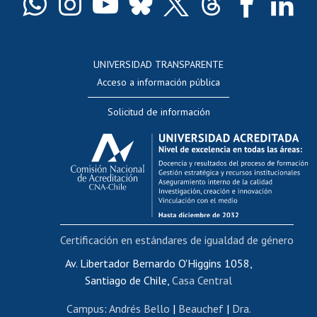
Docentes
Postulación a concursos internos de investigación
Consulta a bases de datos
UNIVERSIDAD TRANSPARENTE
Perfeccionamiento
Acceso a información pública
Editar Portafolio Académico
Solicitud de información
Evaluación docente
Calificación académica
Postulación al AUCAI
Funcionarias/os
Cursos internos de capacitación
Bienestar del personal
Certificación en estándares de igualdad de género
Portal de movilidad interna
Certificado de renta
Av. Libertador Bernardo O'Higgins 1058,
Santiago de Chile,
Casa Central
Certificado de renta honorarios
Gestión de correo uchile
Campus
:
Andrés Bello
|
Beauchef
|
Dra.