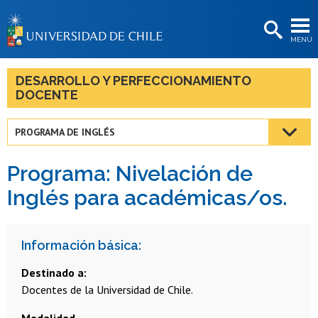
EXTENSIÓN
MENÚ
BIBLIOTECAS
LA UNIVERSIDAD
DESARROLLO Y PERFECCIONAMIENTO
DOCENTE
Postulantes
Estudiantes
PROGRAMA DE INGLÉS
Académicas/os
Programa: Nivelación de
Funcionarias/os
Inglés para académicas/os.
Egresadas/os
Información básica:
Destinado a:
Docentes de la Universidad de Chile.