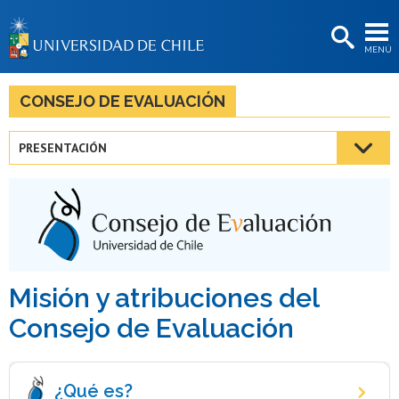
EXTENSIÓN
MENÚ
BIBLIOTECAS
LA UNIVERSIDAD
CONSEJO DE EVALUACIÓN
Postulantes
PRESENTACIÓN
Estudiantes
Académicas/os
Funcionarias/os
Egresadas/os
Misión y atribuciones del
Consejo de Evaluación
¿Qué es?