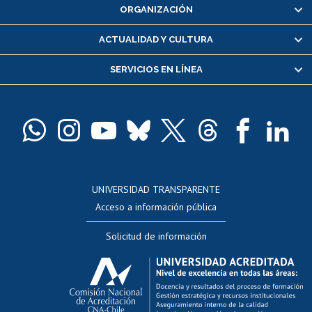
ORGANIZACIÓN
Consulta y certificado de notas
Certificado de alumno regular
ACTUALIDAD Y CULTURA
Servicio médico y dental
SERVICIOS EN LÍNEA
Pago de arancel y crédito alumnos
Pago de arancel y crédito exalumnos
Certificado de títulos y grados
Docentes
Postulación a concursos internos de investigación
Consulta a bases de datos
UNIVERSIDAD TRANSPARENTE
Perfeccionamiento
Acceso a información pública
Editar Portafolio Académico
Solicitud de información
Evaluación docente
Calificación académica
Postulación al AUCAI
Funcionarias/os