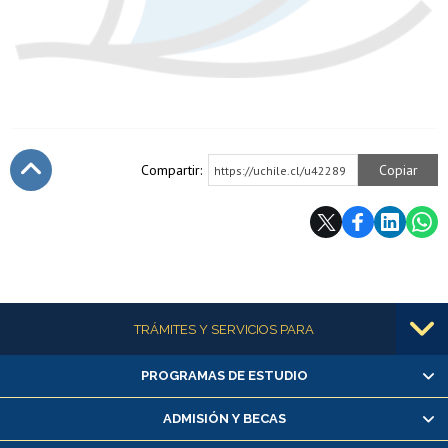
Compartir:
Copiar
https://uchile.cl/u42289
Subir
Más información
TRÁMITES Y SERVICIOS PARA
PROGRAMAS DE ESTUDIO
Alumnas/os y exalumnas/os
Matrícula en línea
ADMISIÓN Y BECAS
Inscripción y cambio de asignaturas