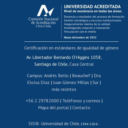
Calificación académica
Postulación al AUCAI
Funcionarias/os
Cursos internos de capacitación
Bienestar del personal
Certificación en estándares de igualdad de género
Portal de movilidad interna
Certificado de renta
Av. Libertador Bernardo O'Higgins 1058,
Santiago de Chile,
Casa Central
Certificado de renta honorarios
Gestión de correo uchile
Campus
:
Andrés Bello
|
Beauchef
|
Dra.
Editar páginas blancas
Eloísa Díaz
|
Juan Gómez Millas
|
Sur
|
más recintos
Extranjeras/os
Revalidación y reconocimiento de títulos
+56 2 29782000
|
Teléfonos y correos
|
Mapa del portal
|
Contacto
Postulación al Programa de Movilidad Estudiantil
Inscripción de asignaturas
SISIB
Universidad de Chile
Cursos de español
-
, 1994-2026 -