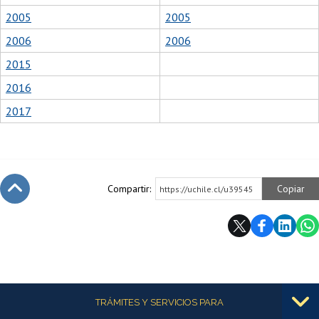
2005
2005
2006
2006
2015
2016
2017
Compartir:
Copiar
https://uchile.cl/u39545
Subir
Más información
TRÁMITES Y SERVICIOS PARA