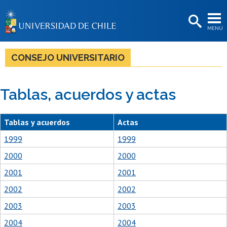
EXTENSIÓN
MENÚ
BIBLIOTECAS
LA UNIVERSIDAD
CONSEJO UNIVERSITARIO
Postulantes
Tablas, acuerdos y actas
Estudiantes
Académicas/os
Tablas y acuerdos
Actas
Funcionarias/os
1999
1999
2000
2000
Egresadas/os
2001
2001
2002
2002
2003
2003
2004
2004