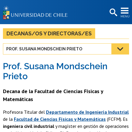
EXTENSIÓN
MENÚ
BIBLIOTECAS
LA UNIVERSIDAD
DECANAS/OS Y DIRECTORAS/ES
Postulantes
PROF. SUSANA MONDSCHEIN PRIETO
Estudiantes
Prof. Susana Mondschein
Académicas/os
Prieto
Funcionarias/os
Decana de la Facultad de Ciencias Físicas y
Egresadas/os
Matemáticas
Profesora Titular del
Departamento de Ingeniería Industrial
de la
Facultad de Ciencias Físicas y Matemáticas
(FCFM). Es
ingeniera civil industrial
y magíster en gestión de operaciones