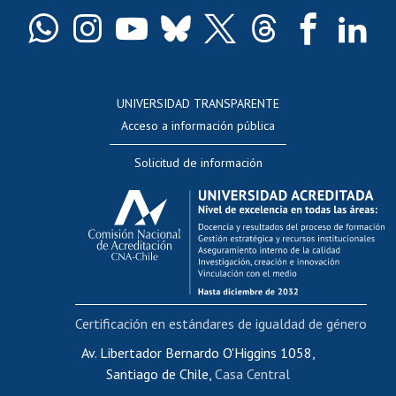
Certificado de títulos y grados
Docentes
Postulación a concursos internos de investigación
Consulta a bases de datos
UNIVERSIDAD TRANSPARENTE
Perfeccionamiento
Acceso a información pública
Editar Portafolio Académico
Solicitud de información
Evaluación docente
Calificación académica
Postulación al AUCAI
Funcionarias/os
Cursos internos de capacitación
Bienestar del personal
Certificación en estándares de igualdad de género
Portal de movilidad interna
Certificado de renta
Av. Libertador Bernardo O'Higgins 1058,
Santiago de Chile,
Casa Central
Certificado de renta honorarios