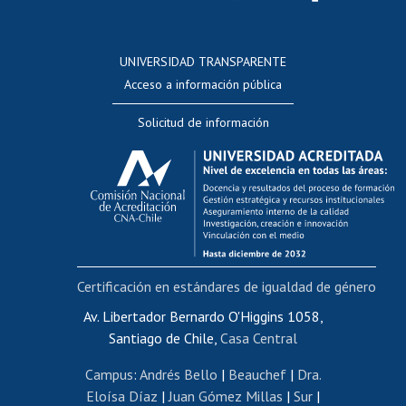
Postulación a concursos internos de investigación
Consulta a bases de datos
UNIVERSIDAD TRANSPARENTE
Perfeccionamiento
Acceso a información pública
Editar Portafolio Académico
Solicitud de información
Evaluación docente
Calificación académica
Postulación al AUCAI
Funcionarias/os
Cursos internos de capacitación
Bienestar del personal
Certificación en estándares de igualdad de género
Portal de movilidad interna
Certificado de renta
Av. Libertador Bernardo O'Higgins 1058,
Santiago de Chile,
Casa Central
Certificado de renta honorarios
Gestión de correo uchile
Campus
:
Andrés Bello
|
Beauchef
|
Dra.
Editar páginas blancas
Eloísa Díaz
|
Juan Gómez Millas
|
Sur
|