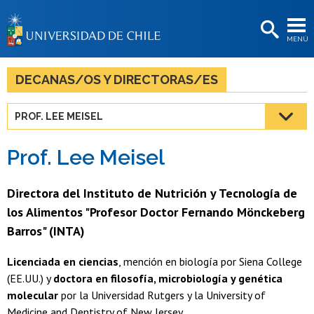
EXTENSIÓN
MENÚ
BIBLIOTECAS
LA UNIVERSIDAD
DECANAS/OS Y DIRECTORAS/ES
Postulantes
PROF. LEE MEISEL
Estudiantes
Prof. Lee Meisel
Académicas/os
Funcionarias/os
Directora del Instituto de Nutrición y Tecnología de
los Alimentos "Profesor Doctor Fernando Mönckeberg
Egresadas/os
Barros" (INTA)
Licenciada en ciencias
, mención en biología por Siena College
(EE.UU.) y
doctora en filosofía, microbiología y genética
molecular
por la Universidad Rutgers y la University of
Medicine and Dentistry of New Jersey.