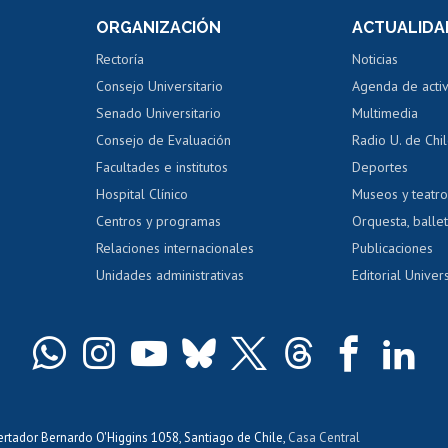
Consulta a bases de datos
Bienestar d
 de notas
ORGANIZACIÓN
ACTUALIDA
Perfeccionamiento
Portal de m
 regular
Editar Portafolio Académico
Certificado
Rectoría
Noticias
tal
Evaluación docente
Certificado
Consejo Universitario
Agenda de acti
dito alumnos
honorarios
Calificación académica
Senado Universitario
Multimedia
dito exalumnos
Gestión de 
Consejo de Evaluación
Radio U. de Chi
Postulación al AUCAI
y grados
Editar pági
Facultades e institutos
Deportes
Hospital Clínico
Museos y teatr
da tecnológica
Tarjeta TUI
Wifi
Acoso laboral
s
Centros y programas
Orquesta, ballet
Relaciones internacionales
Publicaciones
Unidades administrativas
Editorial Univers
bertador Bernardo O'Higgins 1058, Santiago de Chile,
Casa Central