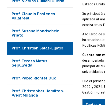
Prof. Nicolás Guiliani Guerin
Estados Unidos
Su principal á
Prof. Claudio Pastenes
Villarreal
aplicada al an
ecosistemas f
Prof. Susana Mondschein
A lo largo de 
Prieto
internacionale
Políticas Públ
Prof. Christian Salas-Eljatib
Cuenta con m
desempeñado co
Prof. Teresa Matus
Sepúlveda
principal de c
universidades 
Prof. Pablo Richter Duk
Fue el primer 
2022 y 2024. E
Prof. Christopher Hamilton-
Gestión Fores
West Miranda
Contacto