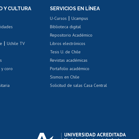
el personal
Postulación al Programa de
Movilidad Estudiantil
D Y CULTURA
SERVICIOS EN LÍNEA
ovilidad interna
Inscripción de asignaturas
|
 de renta
U-Cursos
Ucampus
Cursos de español
 de renta
vidades
Biblioteca digital
Repositorio Académico
correo uchile
|
le
Uchile TV
Libros electrónicos
nas blancas
Tesis U. de Chile
os
Revistas académicas
, sexual y violencia
Denuncias administrativas
 y coro
Portafolio académico
Sismos en Chile
itaria
Solicitud de salas Casa Central