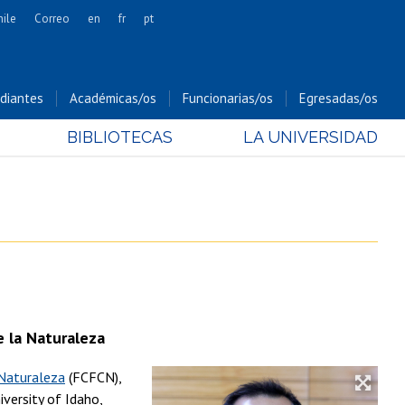
hile
Correo
en
fr
pt
Artes
Cs. Agronómicas
diantes
Académicas/os
Funcionarias/os
Egresadas/os
Cs. Forestales y Conservación
BIBLIOTECAS
LA UNIVERSIDAD
Cs. Sociales
Comunicación e Imagen
Economía y Negocios
Gobierno
Odontología
Estudios Internacionales
Bachillerato
e la Naturaleza
Hospital Clínico
 Naturaleza
(FCFCN),
versity of Idaho,