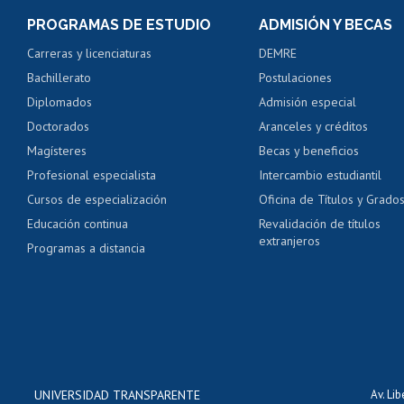
Consulta y certificado
PROGRAMAS DE ESTUDIO
ADMISIÓN Y BECAS
Certificado de alumno
Carreras y licenciaturas
DEMRE
Servicio médico y den
Bachillerato
Postulaciones
Pago de arancel y cré
Diplomados
Admisión especial
Pago de arancel y cré
Doctorados
Aranceles y créditos
Certificado de títulos 
Magísteres
Becas y beneficios
Profesional especialista
Intercambio estudiantil
Mi Uchile
Ayu
Cursos de especialización
Oficina de Títulos y Grado
Educación continua
Revalidación de títulos
extranjeros
Programas a distancia
UNIVERSIDAD TRANSPARENTE
Av. Li