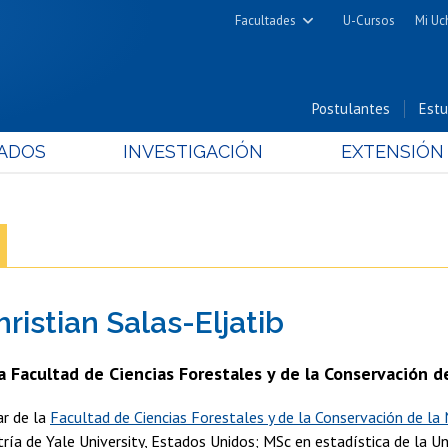
Facultades
U-Cursos
Mi Uc
Arquitectura y Urbanismo
Ciencias
Postulantes
Estu
Cs. Físicas y Matemáticas
ADOS
INVESTIGACIÓN
EXTENSIÓN
Cs. Químicas y Farmacéuticas
Cs. Veterinarias y Pecuarias
Derecho
Filosofía y Humanidades
Medicina
hristian Salas-Eljatib
Estudios Avanzados en Educación
Nutrición y Tecnología de
 Facultad de Ciencias Forestales y de la Conservación d
Alimentos
ar de la
Facultad de Ciencias Forestales y de la Conservación de la
ía de Yale University, Estados Unidos; MSc en estadística de la Uni