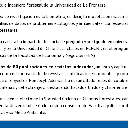
; e Ingeniero forestal de la Universidad de La Frontera.
rea de investigación es la biometría, es decir, la modelación matemá
álisis de datos de problemas ecológicos y ambientales, con especial
orestales.
su carrera ha impartido docencia de pregrado y postgrado en univers
s; y en la Universidad de Chile dicta clases en FCFCN y en el progr
icas de la Facultad de Economía y Negocios (FEN).
ás de 80 publicaciones en revistas indexadas
, un libro y capítu
mo editor asociado de revistas científicas internacionales; y com
uatro proyectos Fondecyt. Además, ha desarrollado redes de colabo
chilenas y del extranjero, destacando Estados Unidos y China, entre
presidente electo de la Sociedad Chilena de Ciencias Forestales, c
n la Universidad de Chile ha sido consejero de Facultad y directo
tal y su Medio Ambiente.