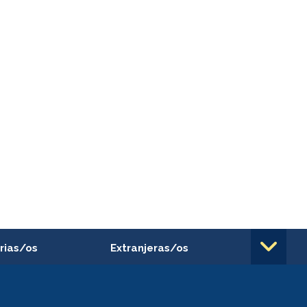
rias/os
Extranjeras/os
rnos de
Revalidación y reconocimiento
n
de títulos