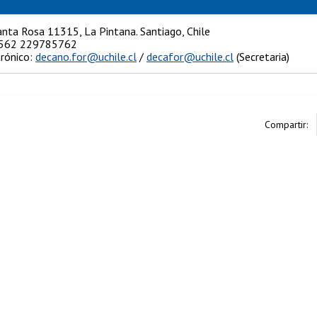
anta Rosa 11315, La Pintana. Santiago, Chile
+562 229785762
trónico:
decano.for@uchile.cl
/
decafor@uchile.cl
(Secretaria)
Compartir: