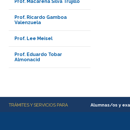
Prof. Macarena Silva Trujillo
Prof. Ricardo Gamboa
Valenzuela
Prof. Lee Meisel
Prof. Eduardo Tobar
Almonacid
Más información
TRÁMITES Y SERVICIOS PARA
Alumnas/os y ex
Matrícula en línea
Inscripción y cambio d