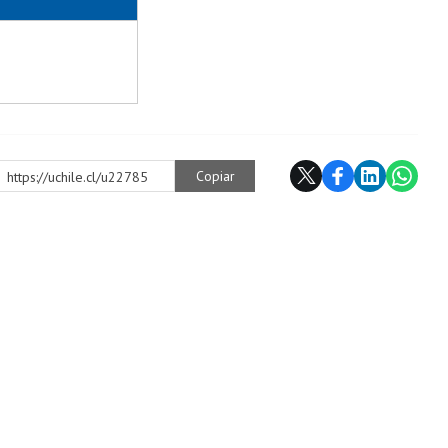
Copiar
https://uchile.cl/u22785