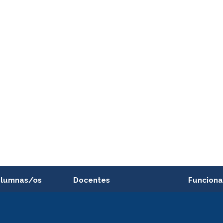
alumnas/os
Docentes
Funciona
Postulación a concursos
Cursos inte
internos de investigación
capacitació
e asignaturas