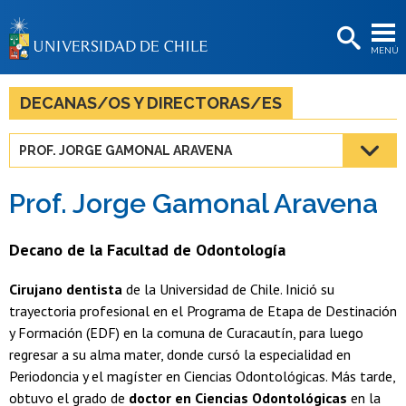
EXTENSIÓN
MENÚ
BIBLIOTECAS
LA UNIVERSIDAD
DECANAS/OS Y DIRECTORAS/ES
Postulantes
PROF. JORGE GAMONAL ARAVENA
Estudiantes
Prof. Jorge Gamonal Aravena
Académicas/os
Funcionarias/os
Decano de la Facultad de Odontología
Egresadas/os
Cirujano dentista
de la Universidad de Chile. Inició su
trayectoria profesional en el Programa de Etapa de Destinación
y Formación (EDF) en la comuna de Curacautín, para luego
regresar a su alma mater, donde cursó la especialidad en
Periodoncia y el magíster en Ciencias Odontológicas. Más tarde,
obtuvo el grado de
doctor en Ciencias Odontológicas
en la