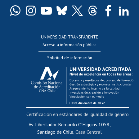
Certificado de títulos y grados
Docentes
Postulación a concursos internos de investigación
Consulta a bases de datos
UNIVERSIDAD TRANSPARENTE
Perfeccionamiento
Acceso a información pública
Editar Portafolio Académico
Solicitud de información
Evaluación docente
Calificación académica
Postulación al AUCAI
Funcionarias/os
Cursos internos de capacitación
Bienestar del personal
Certificación en estándares de igualdad de género
Portal de movilidad interna
Certificado de renta
Av. Libertador Bernardo O'Higgins 1058,
Santiago de Chile,
Casa Central
Certificado de renta honorarios