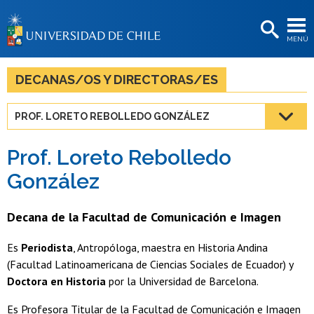
EXTENSIÓN
MENÚ
BIBLIOTECAS
LA UNIVERSIDAD
DECANAS/OS Y DIRECTORAS/ES
Postulantes
PROF. LORETO REBOLLEDO GONZÁLEZ
Estudiantes
Prof. Loreto Rebolledo
Académicas/os
González
Funcionarias/os
Decana de la Facultad de Comunicación e Imagen
Egresadas/os
Es
Periodista
, Antropóloga, maestra en Historia Andina
(Facultad Latinoamericana de Ciencias Sociales de Ecuador) y
Doctora en Historia
por la Universidad de Barcelona.
Es Profesora Titular de la Facultad de Comunicación e Imagen