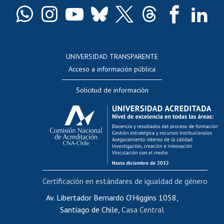
Docentes
Postulación a concursos internos de investigación
Consulta a bases de datos
UNIVERSIDAD TRANSPARENTE
Perfeccionamiento
Acceso a información pública
Editar Portafolio Académico
Solicitud de información
Evaluación docente
Calificación académica
Postulación al AUCAI
Funcionarias/os
Cursos internos de capacitación
Bienestar del personal
Certificación en estándares de igualdad de género
Portal de movilidad interna
Certificado de renta
Av. Libertador Bernardo O'Higgins 1058,
Santiago de Chile,
Casa Central
Certificado de renta honorarios
Gestión de correo uchile