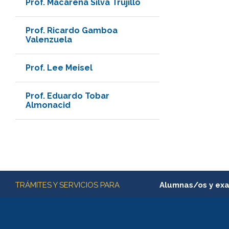
Prof. Macarena Silva Trujillo
Prof. Ricardo Gamboa
Valenzuela
Prof. Lee Meisel
Prof. Eduardo Tobar
Almonacid
Más información
TRÁMITES Y SERVICIOS PARA
Alumnas/os y ex
Matrícula en línea
Inscripción y cambio d