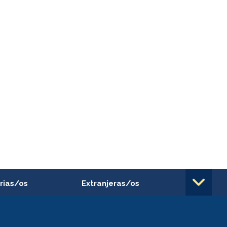
rias/os
Extranjeras/os
rnos de
Revalidación y reconocimiento
n
de títulos