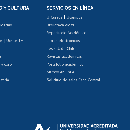
el personal
Postulación al Programa de
Movilidad Estudiantil
D Y CULTURA
SERVICIOS EN LÍNEA
ovilidad interna
Inscripción de asignaturas
|
 de renta
U-Cursos
Ucampus
Cursos de español
 de renta
vidades
Biblioteca digital
Repositorio Académico
correo uchile
|
le
Uchile TV
Libros electrónicos
nas blancas
Tesis U. de Chile
os
Revistas académicas
, sexual y violencia
Denuncias administrativas
 y coro
Portafolio académico
Sismos en Chile
itaria
Solicitud de salas Casa Central