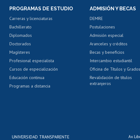
Consulta y certificado
PROGRAMAS DE ESTUDIO
ADMISIÓN Y BECAS
Certificado de alumno
Carreras y licenciaturas
DEMRE
Servicio médico y den
Bachillerato
Postulaciones
Pago de arancel y cré
Diplomados
Admisión especial
Pago de arancel y cré
Doctorados
Aranceles y créditos
Certificado de títulos 
Magísteres
Becas y beneficios
Profesional especialista
Intercambio estudiantil
Mi Uchile
Ayu
Cursos de especialización
Oficina de Títulos y Grado
Educación continua
Revalidación de títulos
extranjeros
Programas a distancia
UNIVERSIDAD TRANSPARENTE
Av. Li