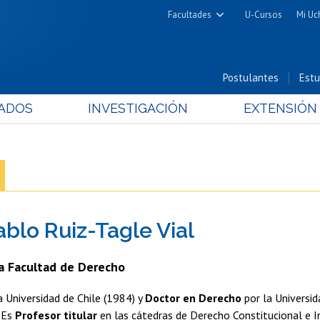
Facultades
U-Cursos
Mi Uc
Arquitectura y Urbanismo
Ciencias
Postulantes
Estu
Cs. Físicas y Matemáticas
ADOS
INVESTIGACIÓN
EXTENSIÓN
Cs. Químicas y Farmacéuticas
Cs. Veterinarias y Pecuarias
Derecho
Filosofía y Humanidades
Medicina
ablo Ruiz-Tagle Vial
Estudios Avanzados en Educación
Nutrición y Tecnología de
a Facultad de Derecho
Alimentos
a Universidad de Chile (1984) y
Doctor en Derecho
por la Universid
. Es
Profesor titular
en las cátedras de Derecho Constitucional e I