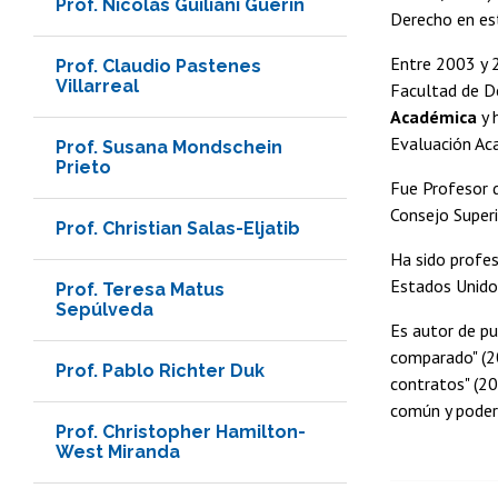
Prof. Nicolás Guiliani Guerin
Derecho en es
Entre 2003 y
Prof. Claudio Pastenes
Villarreal
Facultad de D
Académica
y 
Evaluación Ac
Prof. Susana Mondschein
Prieto
Fue Profesor 
Consejo Super
Prof. Christian Salas-Eljatib
Ha sido profes
Estados Unidos
Prof. Teresa Matus
Sepúlveda
Es autor de pu
comparado" (20
Prof. Pablo Richter Duk
contratos" (20
común y poder 
Prof. Christopher Hamilton-
West Miranda