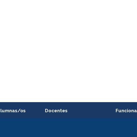
alumnas/os
Docentes
Funciona
Postulación a concursos
Cursos inte
internos de investigación
capacitació
e asignaturas