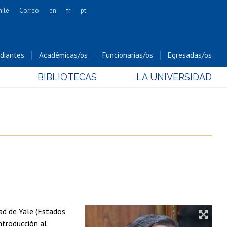
hile
Correo
en
fr
pt
Artes
Cs. Agronómicas
diantes
Académicas/os
Funcionarias/os
Egresadas/os
Cs. Forestales y Conservación
BIBLIOTECAS
LA UNIVERSIDAD
Cs. Sociales
Comunicación e Imagen
Economía y Negocios
Gobierno
Odontología
Estudios Internacionales
Bachillerato
Hospital Clínico
ad de Yale (Estados
ntroducción al