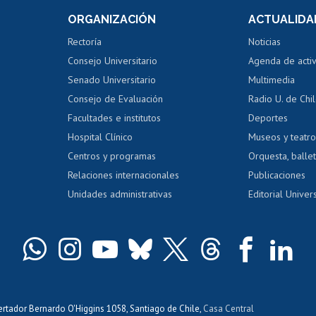
Consulta a bases de datos
Bienestar d
 de notas
ORGANIZACIÓN
ACTUALIDA
Perfeccionamiento
Portal de m
 regular
Editar Portafolio Académico
Certificado
Rectoría
Noticias
tal
Evaluación docente
Certificado
Consejo Universitario
Agenda de acti
dito alumnos
honorarios
Calificación académica
Senado Universitario
Multimedia
dito exalumnos
Gestión de 
Consejo de Evaluación
Radio U. de Chi
Postulación al AUCAI
y grados
Editar pági
Facultades e institutos
Deportes
Hospital Clínico
Museos y teatr
da tecnológica
Tarjeta TUI
Wifi
Acoso laboral
s
Centros y programas
Orquesta, ballet
Relaciones internacionales
Publicaciones
Unidades administrativas
Editorial Univers
bertador Bernardo O'Higgins 1058, Santiago de Chile,
Casa Central