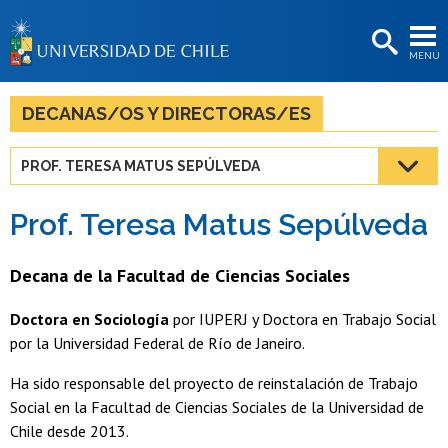
EXTENSIÓN
MENÚ
BIBLIOTECAS
LA UNIVERSIDAD
DECANAS/OS Y DIRECTORAS/ES
Postulantes
PROF. TERESA MATUS SEPÚLVEDA
Estudiantes
Prof. Teresa Matus Sepúlveda
Académicas/os
Funcionarias/os
Decana de la Facultad de Ciencias Sociales
Egresadas/os
Doctora en Sociología
por IUPERJ y Doctora en Trabajo Social
por la Universidad Federal de Río de Janeiro.
Ha sido responsable del proyecto de reinstalación de Trabajo
Social en la Facultad de Ciencias Sociales de la Universidad de
Chile desde 2013.