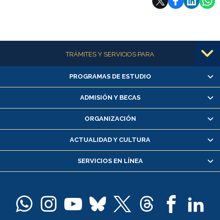
Más información
TRÁMITES Y SERVICIOS PARA
PROGRAMAS DE ESTUDIO
Alumnas/os y exalumnas/os
Matrícula en línea
ADMISIÓN Y BECAS
Inscripción y cambio de asignaturas
ORGANIZACIÓN
Consulta y certificado de notas
Certificado de alumno regular
ACTUALIDAD Y CULTURA
Servicio médico y dental
SERVICIOS EN LÍNEA
Pago de arancel y crédito alumnos
Pago de arancel y crédito exalumnos
Certificado de títulos y grados
Docentes