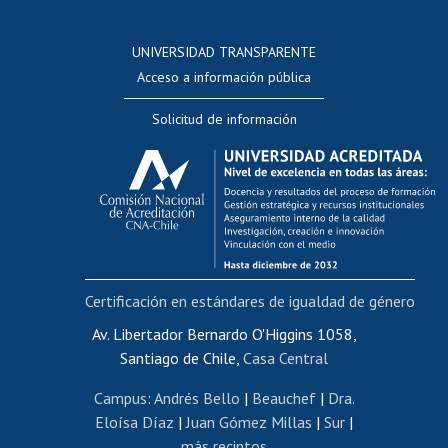
Postulación a concursos internos de investigación
Consulta a bases de datos
UNIVERSIDAD TRANSPARENTE
Perfeccionamiento
Acceso a información pública
Editar Portafolio Académico
Solicitud de información
Evaluación docente
Calificación académica
Postulación al AUCAI
Funcionarias/os
Cursos internos de capacitación
Bienestar del personal
Certificación en estándares de igualdad de género
Portal de movilidad interna
Certificado de renta
Av. Libertador Bernardo O'Higgins 1058,
Santiago de Chile,
Casa Central
Certificado de renta honorarios
Gestión de correo uchile
Campus
:
Andrés Bello
|
Beauchef
|
Dra.
Editar páginas blancas
Eloísa Díaz
|
Juan Gómez Millas
|
Sur
|
más recintos