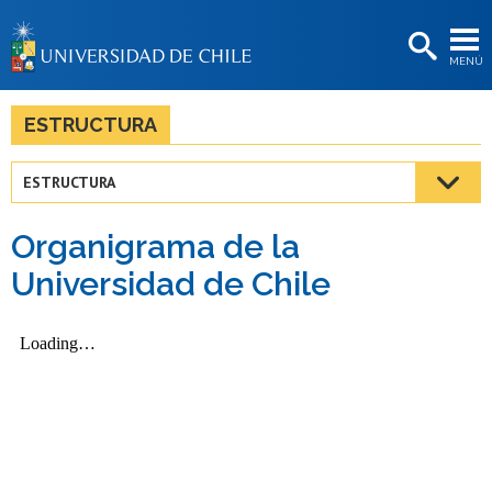
EXTENSIÓN
MENÚ
BIBLIOTECAS
LA UNIVERSIDAD
ESTRUCTURA
Postulantes
ESTRUCTURA
Estudiantes
Organigrama de la
Académicas/os
Universidad de Chile
Funcionarias/os
Egresadas/os