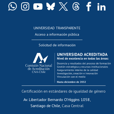
Docentes
Postulación a concursos internos de investigación
Consulta a bases de datos
UNIVERSIDAD TRANSPARENTE
Perfeccionamiento
Acceso a información pública
Editar Portafolio Académico
Solicitud de información
Evaluación docente
Calificación académica
Postulación al AUCAI
Funcionarias/os
Cursos internos de capacitación
Bienestar del personal
Certificación en estándares de igualdad de género
Portal de movilidad interna
Certificado de renta
Av. Libertador Bernardo O'Higgins 1058,
Santiago de Chile,
Casa Central
Certificado de renta honorarios
Gestión de correo uchile