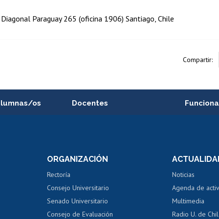
: Diagonal Paraguay 265 (oficina 1906) Santiago, Chile
Compartir:
alumnas/os
Docentes
Funciona
Postulación a concursos
Cursos inte
internos de investigación
capacitació
e asignaturas
Consulta a bases de datos
Bienestar d
 de notas
ORGANIZACIÓN
ACTUALIDA
Perfeccionamiento
Portal de m
 regular
Editar Portafolio Académico
Certificado
Rectoría
Noticias
tal
Evaluación docente
Certificado
Consejo Universitario
Agenda de acti
dito alumnos
honorarios
Calificación académica
Senado Universitario
Multimedia
dito exalumnos
Gestión de 
Consejo de Evaluación
Radio U. de Chi
Postulación al AUCAI