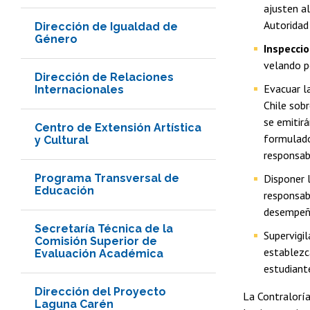
ajusten al
Autoridad
Dirección de Igualdad de
Género
Inspecci
velando p
Dirección de Relaciones
Evacuar l
Internacionales
Chile sob
se emitir
Centro de Extensión Artística
formulado
y Cultural
responsab
Programa Transversal de
Disponer 
Educación
responsab
desempeño
Secretaría Técnica de la
Supervigil
Comisión Superior de
establezca
Evaluación Académica
estudiante
Dirección del Proyecto
La Contraloría
Laguna Carén