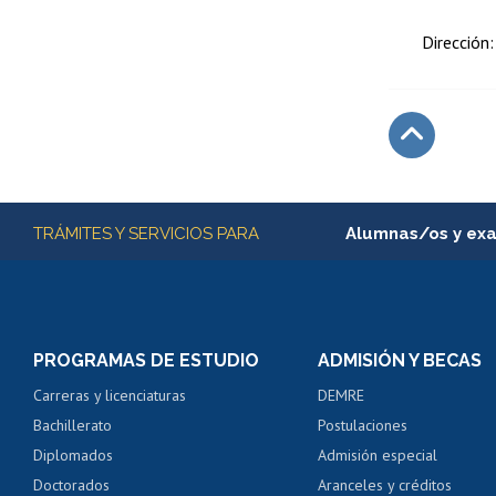
Dirección
Subir
Más información
TRÁMITES Y SERVICIOS PARA
Alumnas/os y ex
Matrícula en línea
Inscripción y cambio d
Consulta y certificado
PROGRAMAS DE ESTUDIO
ADMISIÓN Y BECAS
Certificado de alumno
Carreras y licenciaturas
DEMRE
Servicio médico y den
Bachillerato
Postulaciones
Pago de arancel y cré
Diplomados
Admisión especial
Pago de arancel y cré
Doctorados
Aranceles y créditos