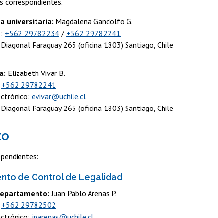
os correspondientes.
a universitaria:
Magdalena Gandolfo G.
s:
+562 29782234
/
+562 29782241
: Diagonal Paraguay 265 (oficina 1803) Santiago, Chile
a:
Elizabeth Vivar B.
:
+562 29782241
ectrónico:
evivar@uchile.cl
: Diagonal Paraguay 265 (oficina 1803) Santiago, Chile
to
pendientes:
to de Control de Legalidad
Departamento:
Juan Pablo Arenas P.
:
+562 29782502
ectrónico:
jparenas@uchile.cl