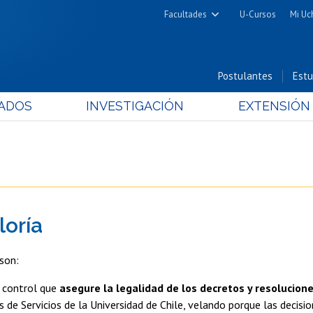
Facultades
U-Cursos
Mi Uc
Arquitectura y Urbanismo
Ciencias
Postulantes
Estu
Cs. Físicas y Matemáticas
ADOS
INVESTIGACIÓN
EXTENSIÓN
Cs. Químicas y Farmacéuticas
Cs. Veterinarias y Pecuarias
Derecho
Filosofía y Humanidades
Medicina
loría
Estudios Avanzados en Educación
Nutrición y Tecnología de
son:
Alimentos
n control que
asegure la legalidad de los decretos y resolucion
s de Servicios de la Universidad de Chile, velando porque las decisi