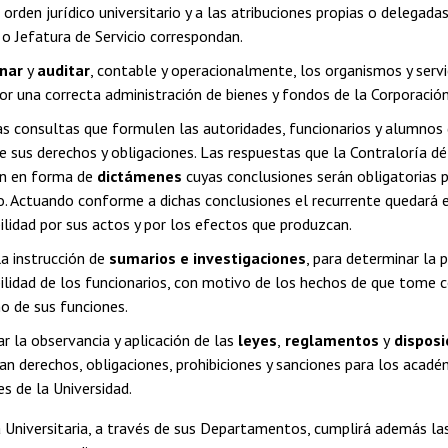
 orden jurídico universitario y a las atribuciones propias o delegada
 o Jefatura de Servicio correspondan.
onar
y
auditar
, contable y operacionalmente, los organismos y servic
or una correcta administración de bienes y fondos de la Corporación
as consultas que formulen las autoridades, funcionarios y alumnos 
re sus derechos y obligaciones. Las respuestas que la Contraloría d
án en forma de
dictámenes
cuyas conclusiones serán obligatorias p
. Actuando conforme a dichas conclusiones el recurrente quedará 
ilidad por sus actos y por los efectos que produzcan.
la instrucción de
sumarios e investigaciones
, para determinar la 
ilidad de los funcionarios, con motivo de los hechos de que tome 
 de sus funciones.
ar la observancia y aplicación de las
leyes
,
reglamentos
y
disposi
n derechos, obligaciones, prohibiciones y sanciones para los académ
s de la Universidad.
 Universitaria, a través de sus Departamentos, cumplirá además la