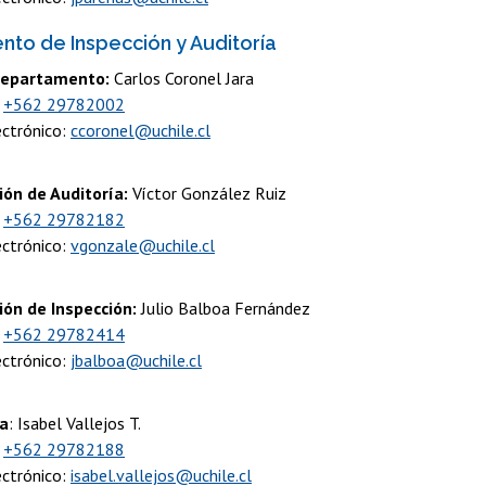
to de Inspección y Auditoría
Departamento:
Carlos Coronel Jara
:
+562 29782002
ectrónico:
ccoronel@uchile.cl
ión de Auditoría:
Víctor González Ruiz
:
+562 29782182
ectrónico:
vgonzale@uchile.cl
ión de Inspección:
Julio Balboa Fernández
:
+562 29782414
ectrónico:
jbalboa@uchile.cl
ia
: Isabel Vallejos T.
:
+562 29782188
ectrónico:
isabel.vallejos@uchile.cl