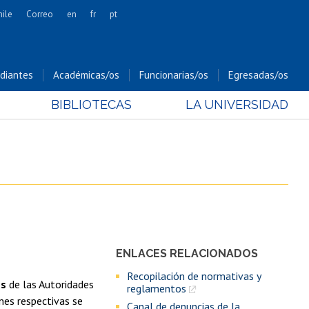
hile
Correo
en
fr
pt
Artes
Cs. Agronómicas
diantes
Académicas/os
Funcionarias/os
Egresadas/os
Cs. Forestales y Conservación
BIBLIOTECAS
LA UNIVERSIDAD
Cs. Sociales
Comunicación e Imagen
Economía y Negocios
Gobierno
Odontología
Estudios Internacionales
Bachillerato
ENLACES RELACIONADOS
Hospital Clínico
Recopilación de normativas y
es
de las Autoridades
reglamentos
ones respectivas se
Canal de denuncias de la