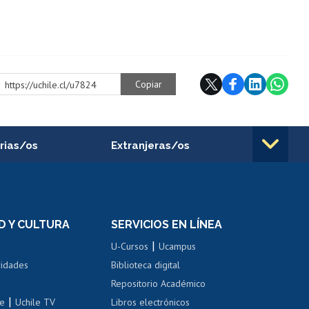
Copiar
https://uchile.cl/u7824
rias/os
Extranjeras/os
rnos de
Revalidación y reconocimiento
n
de títulos
el personal
Postulación al Programa de
Movilidad Estudiantil
D Y CULTURA
SERVICIOS EN LÍNEA
ovilidad interna
Inscripción de asignaturas
|
 de renta
U-Cursos
Ucampus
Cursos de español
 de renta
vidades
Biblioteca digital
Repositorio Académico
correo uchile
|
le
Uchile TV
Libros electrónicos