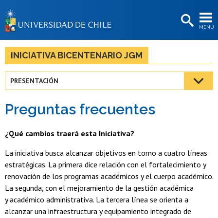
EXTENSIÓN
MENÚ
BIBLIOTECAS
LA UNIVERSIDAD
INICIATIVA BICENTENARIO JGM
Postulantes
PRESENTACIÓN
Estudiantes
Preguntas frecuentes
Académicas/os
Funcionarias/os
¿Qué cambios traerá esta Iniciativa?
Egresadas/os
La iniciativa busca alcanzar objetivos en torno a cuatro líneas
estratégicas. La primera dice relación con el fortalecimiento y
renovación de los programas académicos y el cuerpo académico.
La segunda, con el mejoramiento de la gestión académica
y académico administrativa. La tercera línea se orienta a
alcanzar una infraestructura y equipamiento integrado de