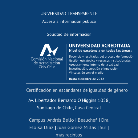
Consulta a bases de datos
UNIVERSIDAD TRANSPARENTE
Perfeccionamiento
Acceso a información pública
Editar Portafolio Académico
Solicitud de información
Evaluación docente
Calificación académica
Postulación al AUCAI
Funcionarias/os
Cursos internos de capacitación
Bienestar del personal
Certificación en estándares de igualdad de género
Portal de movilidad interna
Certificado de renta
Av. Libertador Bernardo O'Higgins 1058,
Santiago de Chile,
Casa Central
Certificado de renta honorarios
Gestión de correo uchile
Campus
:
Andrés Bello
|
Beauchef
|
Dra.
Editar páginas blancas
Eloísa Díaz
|
Juan Gómez Millas
|
Sur
|
más recintos
Extranjeras/os