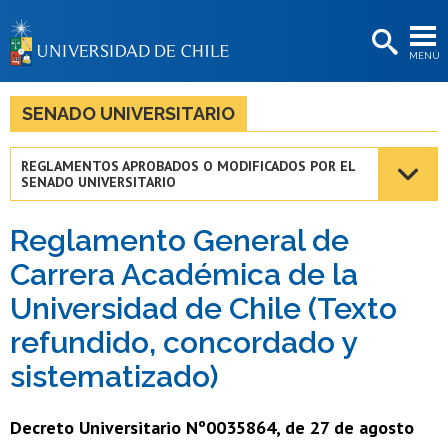
EXTENSIÓN
MENÚ
BIBLIOTECAS
LA UNIVERSIDAD
SENADO UNIVERSITARIO
Postulantes
REGLAMENTOS APROBADOS O MODIFICADOS POR EL
SENADO UNIVERSITARIO
Estudiantes
Académicas/os
Reglamento General de
Carrera Académica de la
Funcionarias/os
Universidad de Chile (Texto
Egresadas/os
refundido, concordado y
sistematizado)
Decreto Universitario Nº0035864, de 27 de agosto