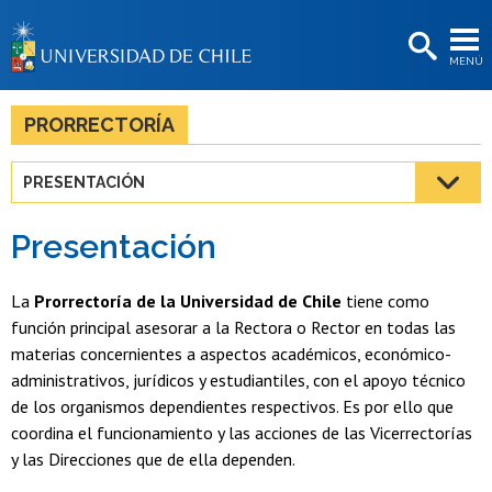
EXTENSIÓN
MENÚ
BIBLIOTECAS
LA UNIVERSIDAD
PRORRECTORÍA
Postulantes
PRESENTACIÓN
Estudiantes
Presentación
Académicas/os
Funcionarias/os
La
Prorrectoría de la Universidad de Chile
tiene como
función principal asesorar a la Rectora o Rector en todas las
Egresadas/os
materias concernientes a aspectos académicos, económico-
administrativos, jurídicos y estudiantiles, con el apoyo técnico
de los organismos dependientes respectivos. Es por ello que
coordina el funcionamiento y las acciones de las Vicerrectorías
y las Direcciones que de ella dependen.