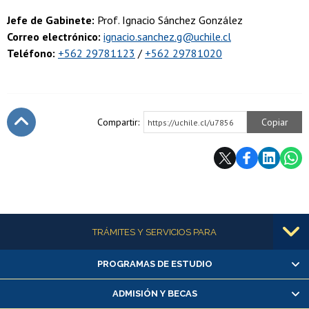
Jefe de Gabinete:
Prof. Ignacio Sánchez González
Correo electrónico:
ignacio.sanchez.g@uchile.cl
Teléfono:
+562 29781123
/
+562 29781020
Compartir:
Copiar
https://uchile.cl/u7856
Subir
Más información
TRÁMITES Y SERVICIOS PARA
PROGRAMAS DE ESTUDIO
Alumnas/os y exalumnas/os
Matrícula en línea
ADMISIÓN Y BECAS
Inscripción y cambio de asignaturas