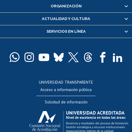
ORGANIZACIÓN
Consulta y certificado de notas
Certificado de alumno regular
ACTUALIDAD Y CULTURA
Servicio médico y dental
SERVICIOS EN LÍNEA
Pago de arancel y crédito alumnos
Pago de arancel y crédito exalumnos
Certificado de títulos y grados
Docentes
Postulación a concursos internos de investigación
Consulta a bases de datos
UNIVERSIDAD TRANSPARENTE
Perfeccionamiento
Acceso a información pública
Editar Portafolio Académico
Solicitud de información
Evaluación docente
Calificación académica
Postulación al AUCAI
Funcionarias/os