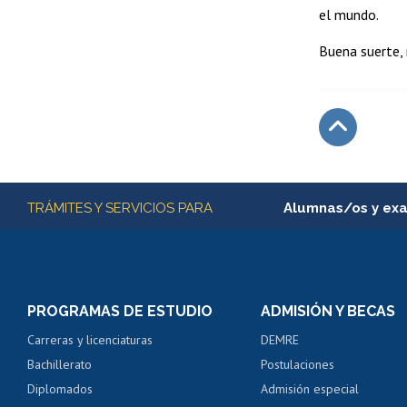
el mundo.
Buena suerte, 
Subir
Más información
TRÁMITES Y SERVICIOS PARA
Alumnas/os y ex
Matrícula en línea
Inscripción y cambio d
Consulta y certificado
PROGRAMAS DE ESTUDIO
ADMISIÓN Y BECAS
Certificado de alumno
Carreras y licenciaturas
DEMRE
Servicio médico y den
Bachillerato
Postulaciones
Pago de arancel y cré
Diplomados
Admisión especial
Pago de arancel y cré