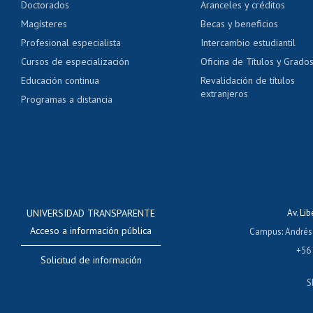
Doctorados
Aranceles y créditos
Certificado de títulos 
Magísteres
Becas y beneficios
Profesional especialista
Intercambio estudiantil
Mi Uchile
Ayu
Cursos de especialización
Oficina de Títulos y Grado
Educación continua
Revalidación de títulos
extranjeros
Programas a distancia
UNIVERSIDAD TRANSPARENTE
Av. Li
Acceso a información pública
Campus
:
Andrés
+56
Solicitud de información
S