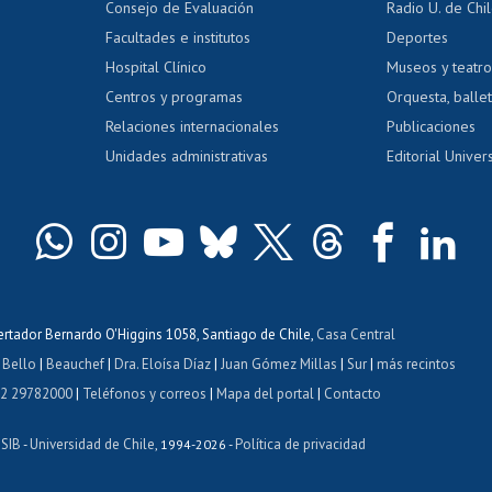
Consejo de Evaluación
Radio U. de Chi
Postulación al AUCAI
y grados
Editar pági
Facultades e institutos
Deportes
Hospital Clínico
Museos y teatr
da tecnológica
Tarjeta TUI
Wifi
Acoso laboral
s
Centros y programas
Orquesta, ballet
Relaciones internacionales
Publicaciones
Unidades administrativas
Editorial Univers
bertador Bernardo O'Higgins 1058, Santiago de Chile,
Casa Central
 Bello
|
Beauchef
|
Dra. Eloísa Díaz
|
Juan Gómez Millas
|
Sur
|
más recintos
 2 29782000
|
Teléfonos y correos
|
Mapa del portal
|
Contacto
ISIB
Universidad de Chile
Política de privacidad
-
, 1994-2026 -