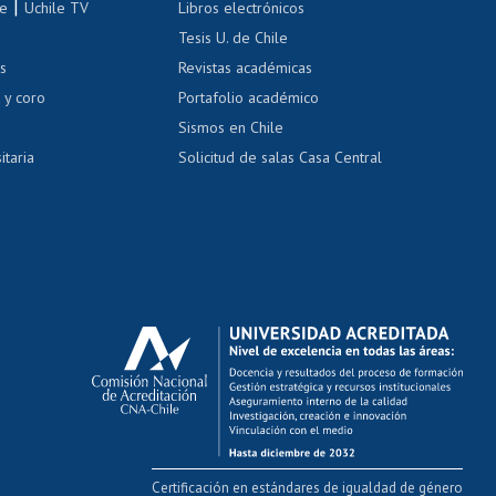
|
le
Uchile TV
Libros electrónicos
nas blancas
Tesis U. de Chile
os
Revistas académicas
, sexual y violencia
Denuncias administrativas
 y coro
Portafolio académico
Sismos en Chile
itaria
Solicitud de salas Casa Central
Certificación en estándares de igualdad de género