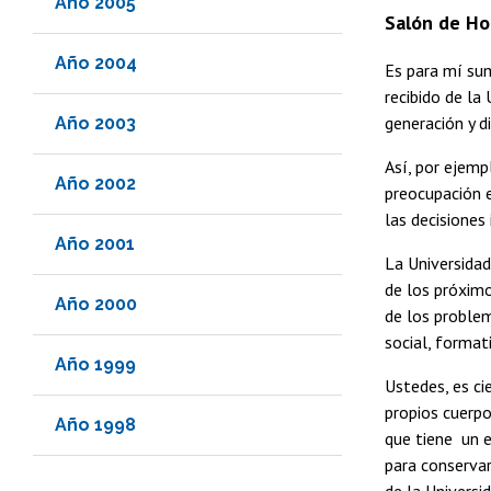
Año 2005
Salón de Hon
Año 2004
Es para mí sum
recibido de la
generación y d
Año 2003
Así, por ejemp
Año 2002
preocupación e
las decisiones
Año 2001
La Universida
de los próximo
Año 2000
de los proble
social, format
Año 1999
Ustedes, es ci
propios cuerpo
Año 1998
que tiene un 
para conservar
de la Universi