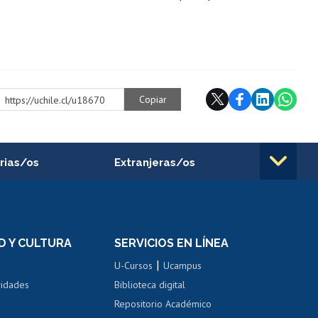
Copiar
https://uchile.cl/u18670
rias/os
Extranjeras/os
rnos de
Revalidación y reconocimiento
n
de títulos
el personal
Postulación al Programa de
Movilidad Estudiantil
D Y CULTURA
SERVICIOS EN LÍNEA
ovilidad interna
Inscripción de asignaturas
|
 de renta
U-Cursos
Ucampus
Cursos de español
 de renta
vidades
Biblioteca digital
Repositorio Académico
correo uchile