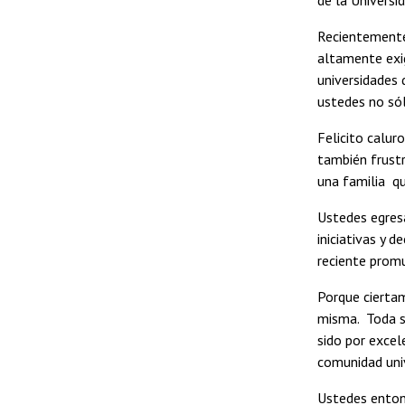
Recientemente 
altamente exig
universidades 
ustedes no sól
Felicito calur
también frustr
una familia qu
Ustedes egresa
iniciativas y 
reciente promu
Porque ciertam
misma. Toda so
sido por excel
comunidad univ
Ustedes entonc