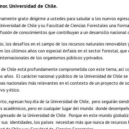
or. Universidad de Chile.
amente grato dirigirme a ustedes para saludar a los nuevos egres
 Universidad de Chile y su Facultad de Ciencias Forestales una form
ifusión de conocimientos que contribuyan a un desarrollo nacional c
lo, los desafíos en el campo de los recursos naturales renovables y
n los últimos años con especial énfasis en el sector forestal, qu
 internacionales de los organismos públicos y privados.
d de Chile está profundamente comprometida con este tema, así co
s años. El carácter nacional y público de la Universidad de Chile s
mas nacionales más relevantes en el contexto de un proyecto de so
ivo y ético.
erto, egresan hoy día de la Universidad de Chile, pero seguirán si
s académicos, pero en cualquier lugar del mundo donde desempeñen
egresado de la Universidad de Chile. Porque en este mundo globali
 sus identidades, los países necesitan más que nunca de recursos 
dad de Chile y su Facultad de Ciencias Forestales.