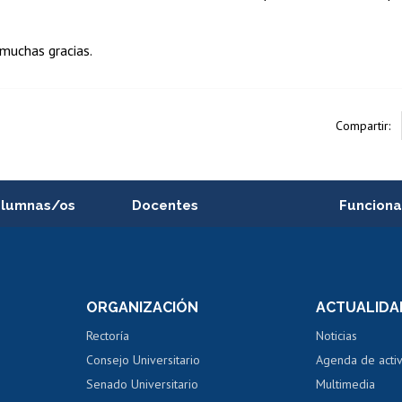
muchas gracias.
Compartir:
alumnas/os
Docentes
Funciona
Postulación a concursos
Cursos inte
internos de investigación
capacitació
e asignaturas
Consulta a bases de datos
Bienestar d
 de notas
ORGANIZACIÓN
ACTUALIDA
Perfeccionamiento
Portal de m
 regular
Editar Portafolio Académico
Certificado
Rectoría
Noticias
tal
Evaluación docente
Certificado
Consejo Universitario
Agenda de acti
dito alumnos
honorarios
Calificación académica
Senado Universitario
Multimedia
dito exalumnos
Gestión de 