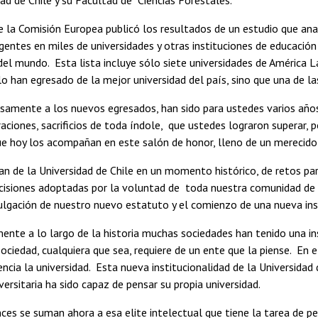
la Comisión Europea publicó los resultados de un estudio que anal
entes en miles de universidades y otras instituciones de educación
del mundo. Esta lista incluye sólo siete universidades de América Lati
o han egresado de la mejor universidad del país, sino que una de l
osamente a los nuevos egresados, han sido para ustedes varios años
aciones, sacrificios de toda índole, que ustedes lograron superar,
e hoy los acompañan en este salón de honor, lleno de un merecido 
n de la Universidad de Chile en un momento histórico, de retos par
decisiones adoptadas por la voluntad de toda nuestra comunidad de 
lgación de nuestro nuevo estatuto y el comienzo de una nueva inst
ente a lo largo de la historia muchas sociedades han tenido una in
ciedad, cualquiera que sea, requiere de un ente que la piense. En 
encia la universidad. Esta nueva institucionalidad de la Universida
ersitaria ha sido capaz de pensar su propia universidad.
es se suman ahora a esa elite intelectual que tiene la tarea de pen