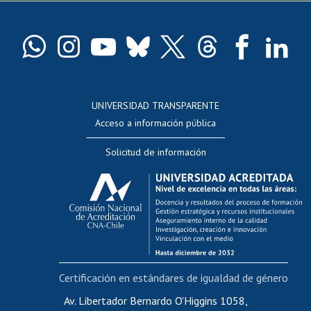
Pago de arancel y crédito exalumnos
Certificado de títulos y grados
Docentes
Postulación a concursos internos de investigación
Consulta a bases de datos
UNIVERSIDAD TRANSPARENTE
Perfeccionamiento
Acceso a información pública
Editar Portafolio Académico
Solicitud de información
Evaluación docente
Calificación académica
Postulación al AUCAI
Funcionarias/os
Cursos internos de capacitación
Bienestar del personal
Certificación en estándares de igualdad de género
Portal de movilidad interna
Certificado de renta
Av. Libertador Bernardo O'Higgins 1058,