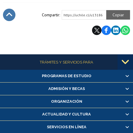
Compartir:
Copiar
https://uchile.cl/u13186
Subir
Más información
TRÁMITES Y SERVICIOS PARA
PROGRAMAS DE ESTUDIO
Alumnas/os y exalumnas/os
Matrícula en línea
ADMISIÓN Y BECAS
Inscripción y cambio de asignaturas
ORGANIZACIÓN
Consulta y certificado de notas
Certificado de alumno regular
ACTUALIDAD Y CULTURA
Servicio médico y dental
SERVICIOS EN LÍNEA
Pago de arancel y crédito alumnos