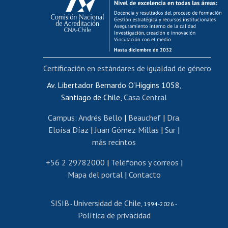
Postulación al AUCAI
Funcionarias/os
Cursos internos de capacitación
Bienestar del personal
Certificación en estándares de igualdad de género
Portal de movilidad interna
Certificado de renta
Av. Libertador Bernardo O'Higgins 1058,
Santiago de Chile,
Casa Central
Certificado de renta honorarios
Gestión de correo uchile
Campus
:
Andrés Bello
|
Beauchef
|
Dra.
Editar páginas blancas
Eloísa Díaz
|
Juan Gómez Millas
|
Sur
|
más recintos
Extranjeras/os
Revalidación y reconocimiento de títulos
+56 2 29782000
|
Teléfonos y correos
|
Mapa del portal
|
Contacto
Postulación al Programa de Movilidad Estudiantil
Inscripción de asignaturas
SISIB
Universidad de Chile
Cursos de español
-
, 1994-2026 -
Política de privacidad