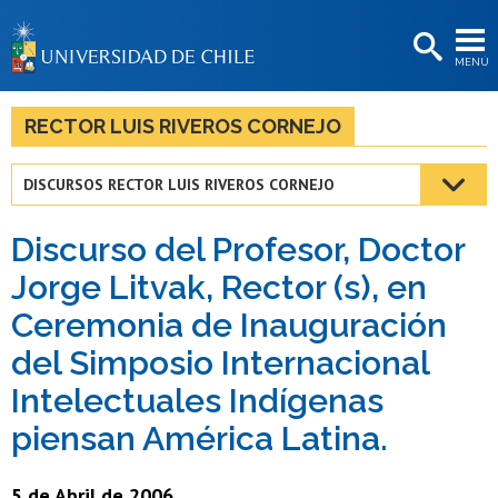
EXTENSIÓN
MENÚ
BIBLIOTECAS
LA UNIVERSIDAD
RECTOR LUIS RIVEROS CORNEJO
Postulantes
DISCURSOS RECTOR LUIS RIVEROS CORNEJO
Estudiantes
Discurso del Profesor, Doctor
Académicas/os
Jorge Litvak, Rector (s), en
Funcionarias/os
Ceremonia de Inauguración
Egresadas/os
del Simposio Internacional
Intelectuales Indígenas
piensan América Latina.
5 de Abril de 2006.