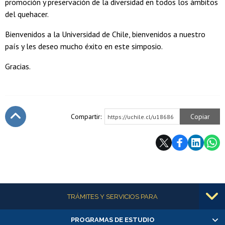
promoción y preservación de la diversidad en todos los ámbitos
del quehacer.
Bienvenidos a la Universidad de Chile, bienvenidos a nuestro
país y les deseo mucho éxito en este simposio.
Gracias.
Compartir:
Copiar
https://uchile.cl/u18686
Subir
Más información
TRÁMITES Y SERVICIOS PARA
PROGRAMAS DE ESTUDIO
Alumnas/os y exalumnas/os