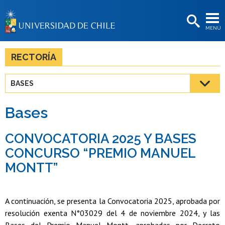
EXTENSIÓN
MENÚ
BIBLIOTECAS
LA UNIVERSIDAD
RECTORÍA
Postulantes
BASES
Estudiantes
Bases
Académicas/os
Funcionarias/os
CONVOCATORIA 2025 Y BASES
CONCURSO “PREMIO MANUEL
Egresadas/os
MONTT”
A continuación, se presenta la Convocatoria 2025, aprobada por
resolución exenta N°03029 del 4 de noviembre 2024, y las
Bases del Premio Manuel Montt, aprobadas por Decreto