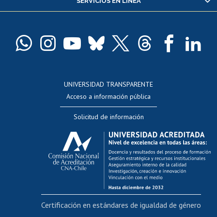
SERVICIOS EN LÍNEA
Pago de arancel y crédito alumnos
Pago de arancel y crédito exalumnos
Certificado de títulos y grados
Docentes
Postulación a concursos internos de investigación
Consulta a bases de datos
UNIVERSIDAD TRANSPARENTE
Perfeccionamiento
Acceso a información pública
Editar Portafolio Académico
Solicitud de información
Evaluación docente
Calificación académica
Postulación al AUCAI
Funcionarias/os
Cursos internos de capacitación
Bienestar del personal
Certificación en estándares de igualdad de género
Portal de movilidad interna