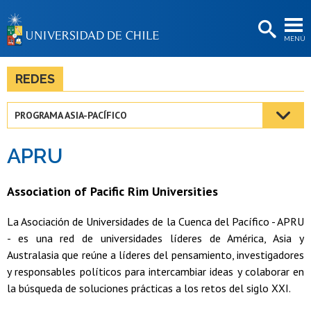
EXTENSIÓN
MENÚ
BIBLIOTECAS
LA UNIVERSIDAD
REDES
Postulantes
PROGRAMA ASIA-PACÍFICO
Estudiantes
APRU
Académicas/os
Funcionarias/os
Association of Pacific Rim Universities
Egresadas/os
La Asociación de Universidades de la Cuenca del Pacífico - APRU
- es una red de universidades líderes de América, Asia y
Australasia que reúne a líderes del pensamiento, investigadores
y responsables políticos para intercambiar ideas y colaborar en
la búsqueda de soluciones prácticas a los retos del siglo XXI.