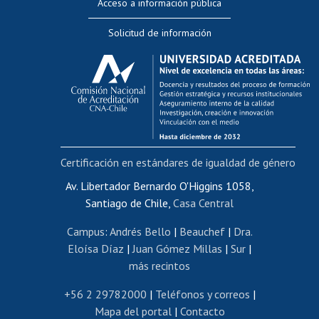
Acceso a información pública
Editar Portafolio Académico
Solicitud de información
Evaluación docente
Calificación académica
Postulación al AUCAI
Funcionarias/os
Cursos internos de capacitación
Bienestar del personal
Certificación en estándares de igualdad de género
Portal de movilidad interna
Certificado de renta
Av. Libertador Bernardo O'Higgins 1058,
Santiago de Chile,
Casa Central
Certificado de renta honorarios
Gestión de correo uchile
Campus
:
Andrés Bello
|
Beauchef
|
Dra.
Editar páginas blancas
Eloísa Díaz
|
Juan Gómez Millas
|
Sur
|
más recintos
Extranjeras/os
Revalidación y reconocimiento de títulos
+56 2 29782000
|
Teléfonos y correos
|
Mapa del portal
|
Contacto
Postulación al Programa de Movilidad Estudiantil