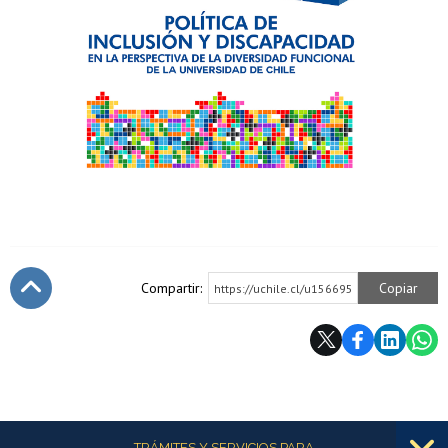
Compartir:
Copiar
https://uchile.cl/u156695
Subir
Más información
TRÁMITES Y SERVICIOS PARA