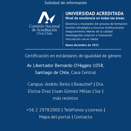
Solicitud de información
Evaluación docente
Calificación académica
Postulación al AUCAI
Funcionarias/os
Cursos internos de capacitación
Bienestar del personal
Certificación en estándares de igualdad de género
Portal de movilidad interna
Certificado de renta
Av. Libertador Bernardo O'Higgins 1058,
Santiago de Chile,
Casa Central
Certificado de renta honorarios
Gestión de correo uchile
Campus
:
Andrés Bello
|
Beauchef
|
Dra.
Editar páginas blancas
Eloísa Díaz
|
Juan Gómez Millas
|
Sur
|
más recintos
Extranjeras/os
Revalidación y reconocimiento de títulos
+56 2 29782000
|
Teléfonos y correos
|
Mapa del portal
|
Contacto
Postulación al Programa de Movilidad Estudiantil
Inscripción de asignaturas