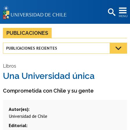
EXTENSIÓN
MENÚ
BIBLIOTECAS
LA UNIVERSIDAD
PUBLICACIONES
Postulantes
PUBLICACIONES RECIENTES
Estudiantes
Académicas/os
Libros
Una Universidad única
Funcionarias/os
Egresadas/os
Comprometida con Chile y su gente
Autor(es)
Universidad de Chile
Editorial