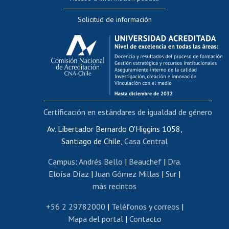
Editar Portafolio Académico
Solicitud de información
Evaluación docente
Calificación académica
Postulación al AUCAI
Funcionarias/os
Cursos internos de capacitación
Bienestar del personal
Certificación en estándares de igualdad de género
Portal de movilidad interna
Certificado de renta
Av. Libertador Bernardo O'Higgins 1058,
Santiago de Chile,
Casa Central
Certificado de renta honorarios
Gestión de correo uchile
Campus
:
Andrés Bello
|
Beauchef
|
Dra.
Editar páginas blancas
Eloísa Díaz
|
Juan Gómez Millas
|
Sur
|
más recintos
Extranjeras/os
Revalidación y reconocimiento de títulos
+56 2 29782000
|
Teléfonos y correos
|
Mapa del portal
|
Contacto
Postulación al Programa de Movilidad Estudiantil