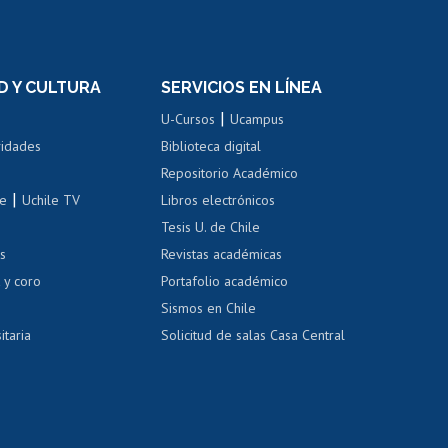
rnos de
Revalidación y reconocimiento
n
de títulos
el personal
Postulación al Programa de
Movilidad Estudiantil
D Y CULTURA
SERVICIOS EN LÍNEA
ovilidad interna
Inscripción de asignaturas
|
 de renta
U-Cursos
Ucampus
Cursos de español
 de renta
vidades
Biblioteca digital
Repositorio Académico
correo uchile
|
le
Uchile TV
Libros electrónicos
nas blancas
Tesis U. de Chile
os
Revistas académicas
, sexual y violencia
Denuncias administrativas
 y coro
Portafolio académico
Sismos en Chile
itaria
Solicitud de salas Casa Central