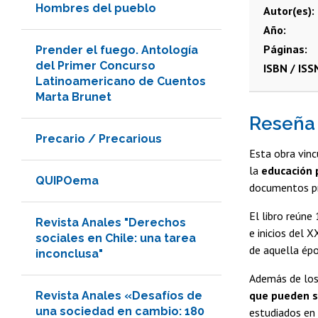
Hombres del pueblo
Autor(es)
Año
Páginas
Prender el fuego. Antología
del Primer Concurso
ISBN / ISS
Latinoamericano de Cuentos
Marta Brunet
Reseña
Precario / Precarious
Esta obra vinc
la
educación p
QUIPOema
documentos pr
El libro reúne
Revista Anales "Derechos
e inicios del 
sociales en Chile: una tarea
de aquella épo
inconclusa"
Además de los 
que pueden se
Revista Anales «Desafíos de
una sociedad en cambio: 180
estudiados en 