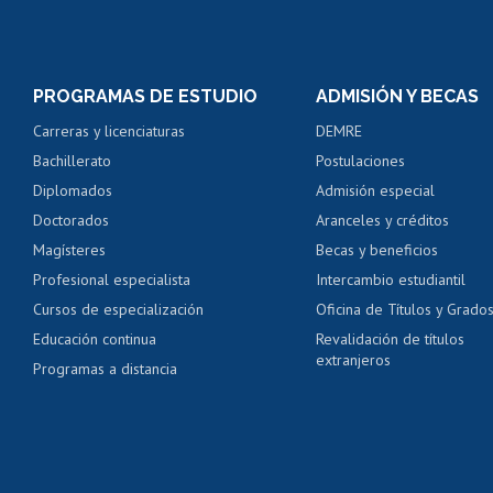
Matrícula en línea
Inscripción y cambio d
Consulta y certificado
PROGRAMAS DE ESTUDIO
ADMISIÓN Y BECAS
Certificado de alumno
Carreras y licenciaturas
DEMRE
Servicio médico y den
Bachillerato
Postulaciones
Pago de arancel y cré
Diplomados
Admisión especial
Pago de arancel y cré
Doctorados
Aranceles y créditos
Certificado de títulos 
Magísteres
Becas y beneficios
Profesional especialista
Intercambio estudiantil
Mi Uchile
Ayu
Cursos de especialización
Oficina de Títulos y Grado
Educación continua
Revalidación de títulos
extranjeros
Programas a distancia