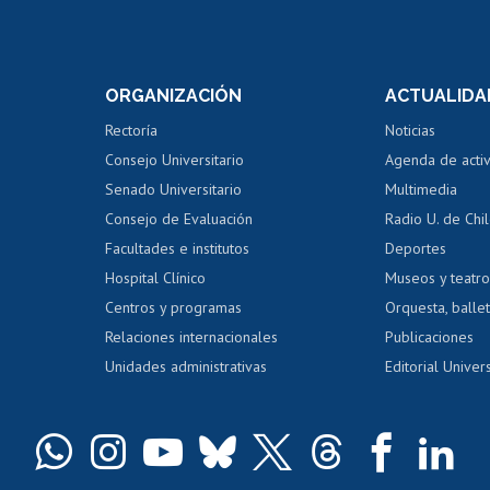
Postulación a concursos
Cursos inte
internos de investigación
capacitació
e asignaturas
Consulta a bases de datos
Bienestar d
 de notas
ORGANIZACIÓN
ACTUALIDA
Perfeccionamiento
Portal de m
 regular
Editar Portafolio Académico
Certificado
Rectoría
Noticias
tal
Evaluación docente
Certificado
Consejo Universitario
Agenda de acti
dito alumnos
honorarios
Calificación académica
Senado Universitario
Multimedia
dito exalumnos
Gestión de 
Consejo de Evaluación
Radio U. de Chi
Postulación al AUCAI
y grados
Editar pági
Facultades e institutos
Deportes
Hospital Clínico
Museos y teatr
da tecnológica
Tarjeta TUI
Wifi
Acoso laboral
s
Centros y programas
Orquesta, ballet
Relaciones internacionales
Publicaciones
Unidades administrativas
Editorial Univers