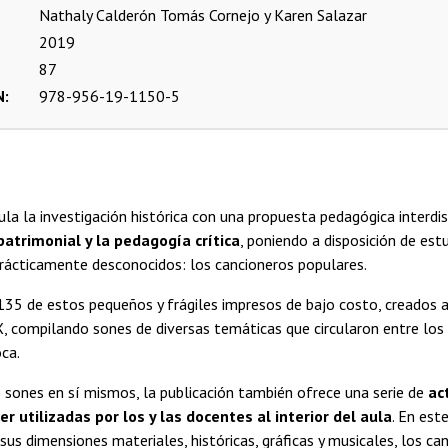
Nathaly Calderón
Tomás Cornejo y Karen Salazar
2019
87
N
978-956-19-1150-5
ula la investigación histórica con una propuesta pedagógica interdis
atrimonial y la pedagogía crítica
, poniendo a disposición de est
ácticamente desconocidos: los cancioneros populares.
 135 de estos pequeños y frágiles impresos de bajo costo, creados a
XX, compilando sones de diversas temáticas que circularon entre lo
ca.
sones en sí mismos, la publicación también ofrece una serie de
ac
r utilizadas por los y las docentes al interior del aula
. En este
sus dimensiones materiales, históricas, gráficas y musicales, los c