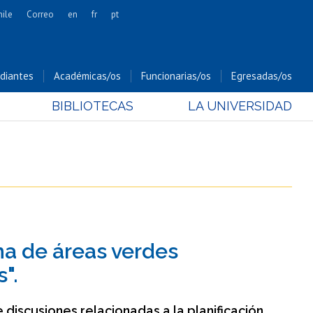
hile
Correo
en
fr
pt
Artes
Cs. Agronómicas
diantes
Académicas/os
Funcionarias/os
Egresadas/os
Cs. Forestales y Conservación
BIBLIOTECAS
LA UNIVERSIDAD
Cs. Sociales
Comunicación e Imagen
Economía y Negocios
Gobierno
Odontología
Estudios Internacionales
Bachillerato
ma de áreas verdes
Hospital Clínico
".
e discusiones relacionadas a la planificación