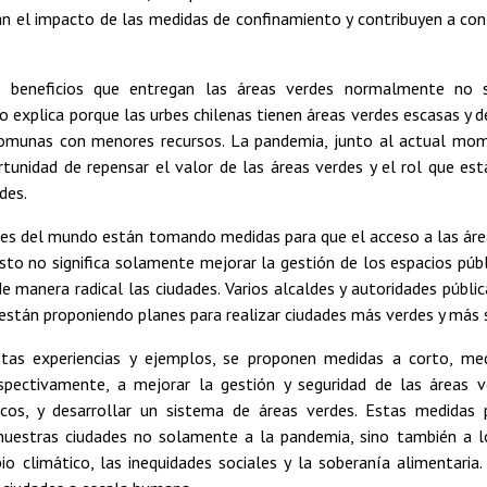
n el impacto de las medidas de confinamiento y contribuyen a cont
s beneficios que entregan las áreas verdes normalmente no 
o explica porque las urbes chilenas tienen áreas verdes escasas y d
omunas con menores recursos. La pandemia, junto al actual mom
tunidad de repensar el valor de las áreas verdes y el rol que es
des.
es del mundo están tomando medidas para que el acceso a las áre
Esto no significa solamente mejorar la gestión de los espacios públ
e manera radical las ciudades. Varios alcaldes y autoridades públi
están proponiendo planes para realizar ciudades más verdes y más 
stas experiencias y ejemplos, se proponen medidas a corto, me
espectivamente, a mejorar la gestión y seguridad de las áreas 
icos, y desarrollar un sistema de áreas verdes. Estas medidas
e nuestras ciudades no solamente a la pandemia, sino también a l
o climático, las inequidades sociales y la soberanía alimentaria.