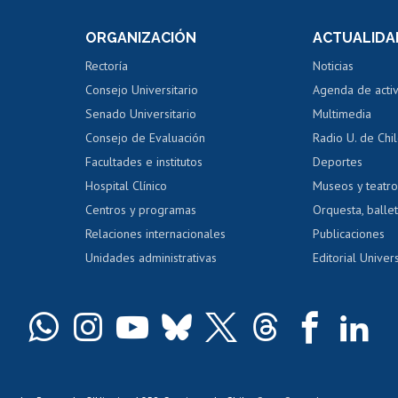
Consulta a bases de datos
Bienestar d
 de notas
ORGANIZACIÓN
ACTUALIDA
Perfeccionamiento
Portal de m
 regular
Editar Portafolio Académico
Certificado
Rectoría
Noticias
tal
Evaluación docente
Certificado
Consejo Universitario
Agenda de acti
dito alumnos
honorarios
Calificación académica
Senado Universitario
Multimedia
dito exalumnos
Gestión de 
Consejo de Evaluación
Radio U. de Chi
Postulación al AUCAI
y grados
Editar pági
Facultades e institutos
Deportes
Hospital Clínico
Museos y teatr
da tecnológica
Tarjeta TUI
Wifi
Acoso laboral
s
Centros y programas
Orquesta, ballet
Relaciones internacionales
Publicaciones
Unidades administrativas
Editorial Univers