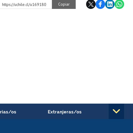
Copiar
https://uchile.cl/u169180
rias/os
Extranjeras/os
rnos de
Revalidación y reconocimiento
n
de títulos