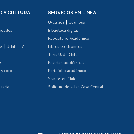
el personal
Postulación al Programa de
Movilidad Estudiantil
D Y CULTURA
SERVICIOS EN LÍNEA
ovilidad interna
Inscripción de asignaturas
|
 de renta
U-Cursos
Ucampus
Cursos de español
 de renta
vidades
Biblioteca digital
Repositorio Académico
correo uchile
|
le
Uchile TV
Libros electrónicos
nas blancas
Tesis U. de Chile
os
Revistas académicas
, sexual y violencia
Denuncias administrativas
 y coro
Portafolio académico
Sismos en Chile
itaria
Solicitud de salas Casa Central