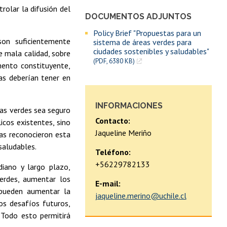
rolar la difusión del
DOCUMENTOS ADJUNTOS
Policy Brief "Propuestas para un
son suficientemente
sistema de áreas verdes para
ciudades sostenibles y saludables"
e mala calidad, sobre
(PDF, 6380 KB)
ento constituyente,
tas deberían tener en
INFORMACIONES
as verdes sea seguro
Contacto:
icos existentes, sino
Jaqueline Meriño
cas reconocieron esta
saludables.
Teléfono:
+56229782133
diano y largo plazo,
verdes, aumentar los
E-mail:
 pueden aumentar la
jaqueline.merino@uchile.cl
os desafíos futuros,
 Todo esto permitirá