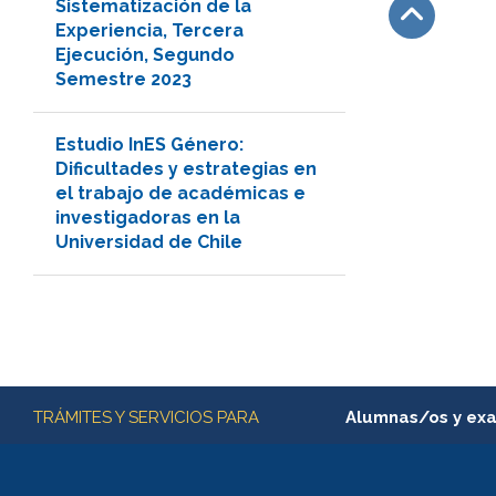
Sistematización de la
Experiencia, Tercera
Ejecución, Segundo
Subir
Semestre 2023
Estudio InES Género:
Dificultades y estrategias en
el trabajo de académicas e
investigadoras en la
Universidad de Chile
Más información
TRÁMITES Y SERVICIOS PARA
Alumnas/os y ex
Matrícula en línea
Inscripción y cambio d