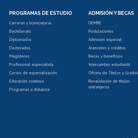
Consulta y certificado
PROGRAMAS DE ESTUDIO
ADMISIÓN Y BECAS
Certificado de alumno
Carreras y licenciaturas
DEMRE
Servicio médico y den
Bachillerato
Postulaciones
Pago de arancel y cré
Diplomados
Admisión especial
Pago de arancel y cré
Doctorados
Aranceles y créditos
Certificado de títulos 
Magísteres
Becas y beneficios
Profesional especialista
Intercambio estudiantil
Mi Uchile
Ayu
Cursos de especialización
Oficina de Títulos y Grado
Educación continua
Revalidación de títulos
extranjeros
Programas a distancia