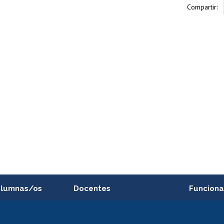
Compartir:
alumnas/os
Docentes
Funciona
Postulación a concursos
Cursos inte
internos de investigación
capacitació
e asignaturas