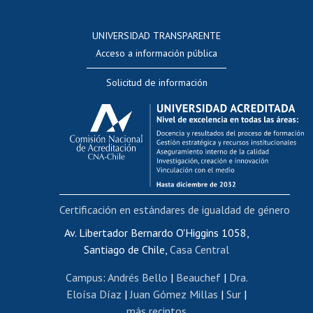
Postulación a concursos internos de investigación
Consulta a bases de datos
UNIVERSIDAD TRANSPARENTE
Perfeccionamiento
Acceso a información pública
Editar Portafolio Académico
Solicitud de información
Evaluación docente
Calificación académica
Postulación al AUCAI
Funcionarias/os
Cursos internos de capacitación
Bienestar del personal
Certificación en estándares de igualdad de género
Portal de movilidad interna
Certificado de renta
Av. Libertador Bernardo O'Higgins 1058,
Santiago de Chile,
Casa Central
Certificado de renta honorarios
Gestión de correo uchile
Campus
:
Andrés Bello
|
Beauchef
|
Dra.
Editar páginas blancas
Eloísa Díaz
|
Juan Gómez Millas
|
Sur
|
más recintos