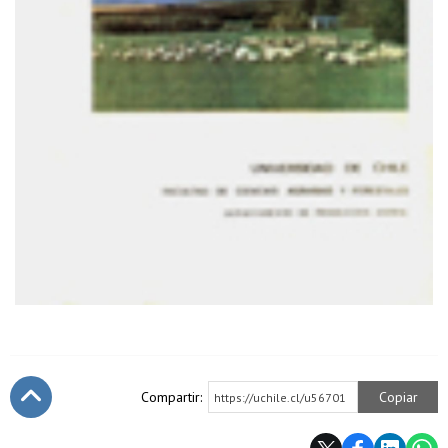
Compartir:
Copiar
https://uchile.cl/u56701
Subir