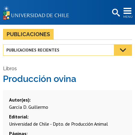
EXTENSIÓN
MENÚ
BIBLIOTECAS
LA UNIVERSIDAD
PUBLICACIONES
Postulantes
PUBLICACIONES RECIENTES
Estudiantes
Académicas/os
Libros
Producción ovina
Funcionarias/os
Egresadas/os
Autor(es)
García D. Guillermo
Editorial
Universidad de Chile - Dpto. de Producción Animal
Páginas