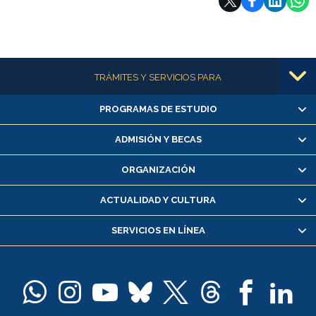
Más información
TRÁMITES Y SERVICIOS PARA
PROGRAMAS DE ESTUDIO
Alumnas/os y exalumnas/os
Matrícula en línea
ADMISIÓN Y BECAS
Inscripción y cambio de asignaturas
ORGANIZACIÓN
Consulta y certificado de notas
Certificado de alumno regular
ACTUALIDAD Y CULTURA
Servicio médico y dental
SERVICIOS EN LÍNEA
Pago de arancel y crédito alumnos
Pago de arancel y crédito exalumnos
Certificado de títulos y grados
Docentes