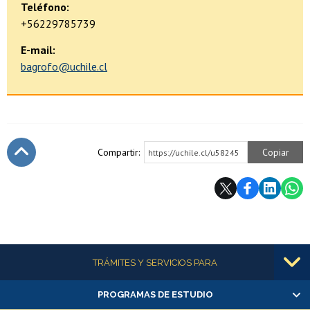
Teléfono:
+56229785739
E-mail:
bagrofo@uchile.cl
Compartir:
Copiar
https://uchile.cl/u58245
Subir
Más información
TRÁMITES Y SERVICIOS PARA
PROGRAMAS DE ESTUDIO
Alumnas/os y exalumnas/os