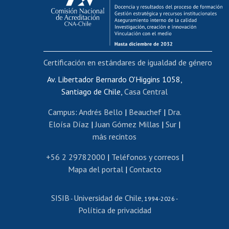
Funcionarias/os
Cursos internos de capacitación
Bienestar del personal
Certificación en estándares de igualdad de género
Portal de movilidad interna
Certificado de renta
Av. Libertador Bernardo O'Higgins 1058,
Santiago de Chile,
Casa Central
Certificado de renta honorarios
Gestión de correo uchile
Campus
:
Andrés Bello
|
Beauchef
|
Dra.
Editar páginas blancas
Eloísa Díaz
|
Juan Gómez Millas
|
Sur
|
más recintos
Extranjeras/os
Revalidación y reconocimiento de títulos
+56 2 29782000
|
Teléfonos y correos
|
Mapa del portal
|
Contacto
Postulación al Programa de Movilidad Estudiantil
Inscripción de asignaturas
SISIB
Universidad de Chile
Cursos de español
-
, 1994-2026 -
Política de privacidad
Mi Uchile
Ayuda tecnológica
Tarjeta TUI
Wifi