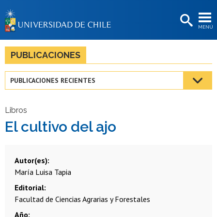
EXTENSIÓN
MENÚ
BIBLIOTECAS
LA UNIVERSIDAD
PUBLICACIONES
Postulantes
PUBLICACIONES RECIENTES
Estudiantes
Académicas/os
Libros
El cultivo del ajo
Funcionarias/os
Egresadas/os
Autor(es)
María Luisa Tapia
Editorial
Facultad de Ciencias Agrarias y Forestales
Año