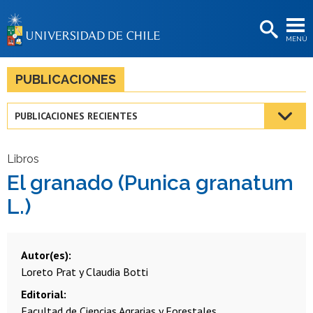
EXTENSIÓN
MENÚ
BIBLIOTECAS
LA UNIVERSIDAD
PUBLICACIONES
Postulantes
PUBLICACIONES RECIENTES
Estudiantes
Académicas/os
Libros
El granado (Punica granatum
Funcionarias/os
L.)
Egresadas/os
Autor(es)
Loreto Prat y Claudia Botti
Editorial
Facultad de Ciencias Agrarias y Forestales