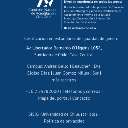
Postulación al AUCAI
Funcionarias/os
Cursos internos de capacitación
Bienestar del personal
Certificación en estándares de igualdad de género
Portal de movilidad interna
Certificado de renta
Av. Libertador Bernardo O'Higgins 1058,
Santiago de Chile,
Casa Central
Certificado de renta honorarios
Gestión de correo uchile
Campus
:
Andrés Bello
|
Beauchef
|
Dra.
Editar páginas blancas
Eloísa Díaz
|
Juan Gómez Millas
|
Sur
|
más recintos
Extranjeras/os
Revalidación y reconocimiento de títulos
+56 2 29782000
|
Teléfonos y correos
|
Mapa del portal
|
Contacto
Postulación al Programa de Movilidad Estudiantil
Inscripción de asignaturas
SISIB
Universidad de Chile
Cursos de español
-
, 1994-2026 -
Política de privacidad