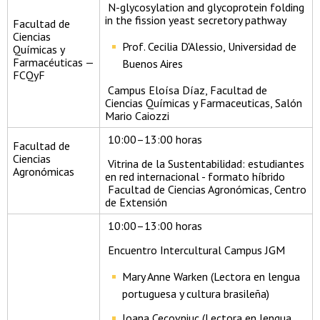
N-glycosylation and glycoprotein folding
in the fission yeast secretory pathway
Facultad de
Ciencias
Prof. Cecilia D'Alessio, Universidad de
Químicas y
Farmacéuticas —
Buenos Aires
FCQyF
Campus Eloísa Díaz, Facultad de
Ciencias Químicas y Farmaceuticas, Salón
Mario Caiozzi
10:00–13:00 horas
Facultad de
Ciencias
Vitrina de la Sustentabilidad: estudiantes
Agronómicas
en red internacional - formato híbrido
Facultad de Ciencias Agronómicas, Centro
de Extensión
10:00–13:00 horas
Encuentro Intercultural Campus JGM
Mary Anne Warken (Lectora en lengua
portuguesa y cultura brasileña)
Ioana Cecovniuc (Lectora en lengua,