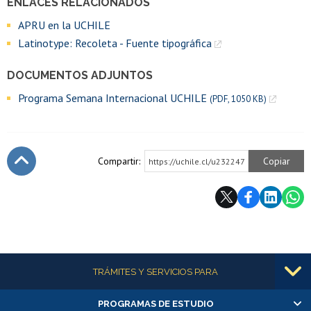
ENLACES RELACIONADOS
APRU en la UCHILE
Latinotype: Recoleta - Fuente tipográfica
DOCUMENTOS ADJUNTOS
Programa Semana Internacional UCHILE
(PDF, 1050 KB)
Compartir:
Copiar
https://uchile.cl/u232247
Subir
Más información
TRÁMITES Y SERVICIOS PARA
PROGRAMAS DE ESTUDIO
Alumnas/os y exalumnas/os