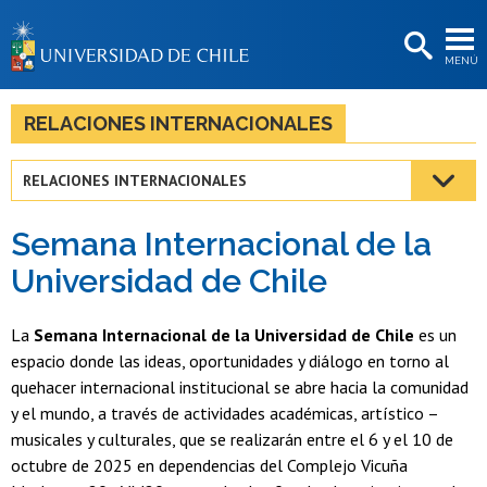
EXTENSIÓN
MENÚ
BIBLIOTECAS
LA UNIVERSIDAD
RELACIONES INTERNACIONALES
Postulantes
RELACIONES INTERNACIONALES
Estudiantes
Semana Internacional de la
Académicas/os
Universidad de Chile
Funcionarias/os
La
Semana Internacional de la Universidad de Chile
es un
Egresadas/os
espacio donde las ideas, oportunidades y diálogo en torno al
quehacer internacional institucional se abre hacia la comunidad
y el mundo, a través de actividades académicas, artístico –
musicales y culturales, que se realizarán entre el 6 y el 10 de
octubre de 2025 en dependencias del Complejo Vicuña