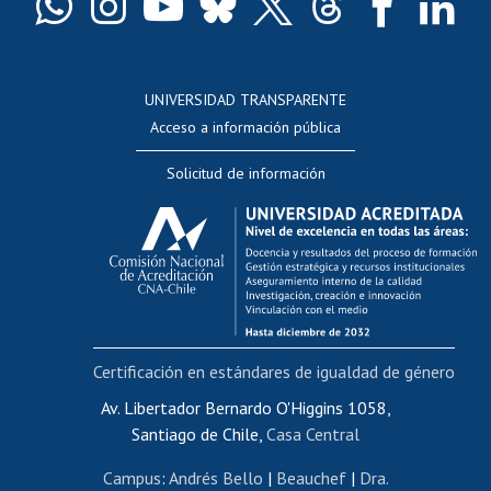
Docentes
Postulación a concursos internos de investigación
Consulta a bases de datos
UNIVERSIDAD TRANSPARENTE
Perfeccionamiento
Acceso a información pública
Editar Portafolio Académico
Solicitud de información
Evaluación docente
Calificación académica
Postulación al AUCAI
Funcionarias/os
Cursos internos de capacitación
Bienestar del personal
Certificación en estándares de igualdad de género
Portal de movilidad interna
Certificado de renta
Av. Libertador Bernardo O'Higgins 1058,
Santiago de Chile,
Casa Central
Certificado de renta honorarios
Gestión de correo uchile
Campus
:
Andrés Bello
|
Beauchef
|
Dra.