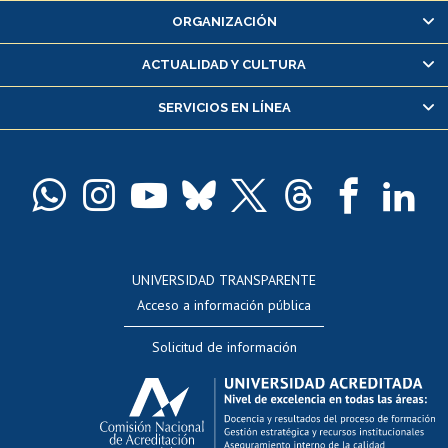
ORGANIZACIÓN
Consulta y certificado de notas
Certificado de alumno regular
ACTUALIDAD Y CULTURA
Servicio médico y dental
SERVICIOS EN LÍNEA
Pago de arancel y crédito alumnos
Pago de arancel y crédito exalumnos
Certificado de títulos y grados
Docentes
Postulación a concursos internos de investigación
Consulta a bases de datos
UNIVERSIDAD TRANSPARENTE
Perfeccionamiento
Acceso a información pública
Editar Portafolio Académico
Solicitud de información
Evaluación docente
Calificación académica
Postulación al AUCAI
Funcionarias/os