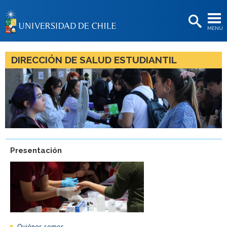
EXTENSIÓN
MENÚ
BIBLIOTECAS
LA UNIVERSIDAD
DIRECCIÓN DE SALUD ESTUDIANTIL
Postulantes
Estudiantes
Académicas/os
Funcionarias/os
Presentación
Egresadas/os
Quiénes somos