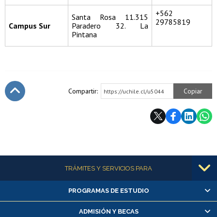
+562
Santa Rosa 11.315
29785819
Campus Sur
Paradero 32. La
Pintana
Compartir:
Copiar
https://uchile.cl/u5044
Subir
Más información
TRÁMITES Y SERVICIOS PARA
PROGRAMAS DE ESTUDIO
Alumnas/os y exalumnas/os
Matrícula en línea
ADMISIÓN Y BECAS