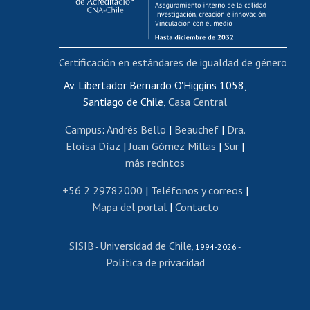
Funcionarias/os
Cursos internos de capacitación
Bienestar del personal
Certificación en estándares de igualdad de género
Portal de movilidad interna
Certificado de renta
Av. Libertador Bernardo O'Higgins 1058,
Santiago de Chile,
Casa Central
Certificado de renta honorarios
Gestión de correo uchile
Campus
:
Andrés Bello
|
Beauchef
|
Dra.
Editar páginas blancas
Eloísa Díaz
|
Juan Gómez Millas
|
Sur
|
más recintos
Extranjeras/os
Revalidación y reconocimiento de títulos
+56 2 29782000
|
Teléfonos y correos
|
Mapa del portal
|
Contacto
Postulación al Programa de Movilidad Estudiantil
Inscripción de asignaturas
SISIB
Universidad de Chile
Cursos de español
-
, 1994-2026 -
Política de privacidad
Mi Uchile
Ayuda tecnológica
Tarjeta TUI
Wifi
Acoso laboral, sexual y violencia