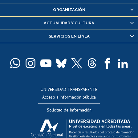
Inscripción y cambio de asignaturas
ORGANIZACIÓN
Consulta y certificado de notas
Certificado de alumno regular
ACTUALIDAD Y CULTURA
Servicio médico y dental
SERVICIOS EN LÍNEA
Pago de arancel y crédito alumnos
Pago de arancel y crédito exalumnos
Certificado de títulos y grados
Docentes
Postulación a concursos internos de investigación
Consulta a bases de datos
UNIVERSIDAD TRANSPARENTE
Perfeccionamiento
Acceso a información pública
Editar Portafolio Académico
Solicitud de información
Evaluación docente
Calificación académica
Postulación al AUCAI