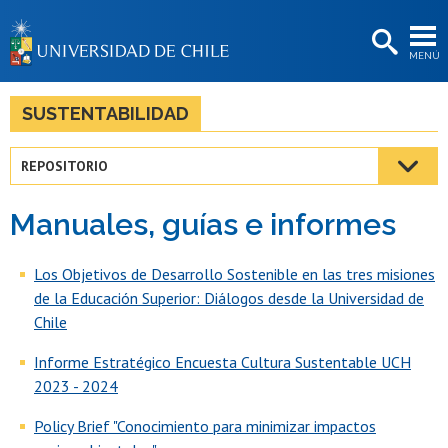
EXTENSIÓN
MENÚ
BIBLIOTECAS
LA UNIVERSIDAD
SUSTENTABILIDAD
Postulantes
REPOSITORIO
Estudiantes
Manuales, guías e informes
Académicas/os
Funcionarias/os
Los Objetivos de Desarrollo Sostenible en las tres misiones
de la Educación Superior: Diálogos desde la Universidad de
Egresadas/os
Chile
Informe Estratégico Encuesta Cultura Sustentable UCH
2023 - 2024
Policy Brief "Conocimiento para minimizar impactos