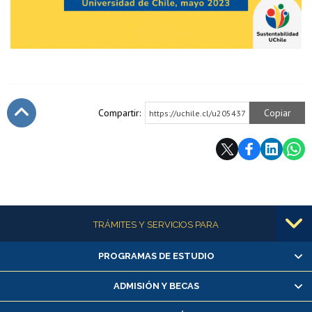
Compartir:
Copiar
https://uchile.cl/u205437
Subir
Más información
TRÁMITES Y SERVICIOS PARA
PROGRAMAS DE ESTUDIO
Alumnas/os y exalumnas/os
Matrícula en línea
ADMISIÓN Y BECAS
Inscripción y cambio de asignaturas