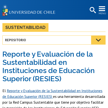
EXTENSIÓN
MENÚ
BIBLIOTECAS
LA UNIVERSIDAD
SUSTENTABILIDAD
Postulantes
REPOSITORIO
Estudiantes
Reporte y Evaluación de la
Académicas/os
Sustentabilidad en
Funcionarias/os
Instituciones de Educación
Egresadas/os
Superior (RESIES)
El
Reporte y Evaluación de la Sustentabilidad en Instituciones
de Educación Superior (RESIES)
es una herramienta desarrollada
por la Red Campus Sustentable que tiene por objetivo facilitar