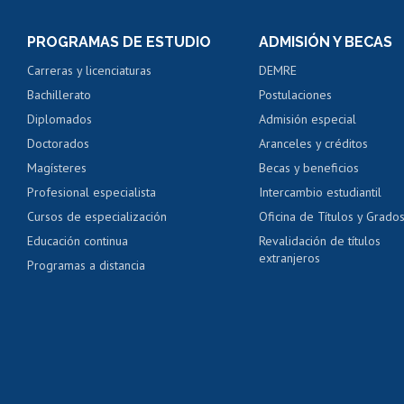
Inscripción y cambio d
Consulta y certificado
PROGRAMAS DE ESTUDIO
ADMISIÓN Y BECAS
Certificado de alumno
Carreras y licenciaturas
DEMRE
Servicio médico y den
Bachillerato
Postulaciones
Pago de arancel y cré
Diplomados
Admisión especial
Pago de arancel y cré
Doctorados
Aranceles y créditos
Certificado de títulos 
Magísteres
Becas y beneficios
Profesional especialista
Intercambio estudiantil
Mi Uchile
Ayu
Cursos de especialización
Oficina de Títulos y Grado
Educación continua
Revalidación de títulos
extranjeros
Programas a distancia