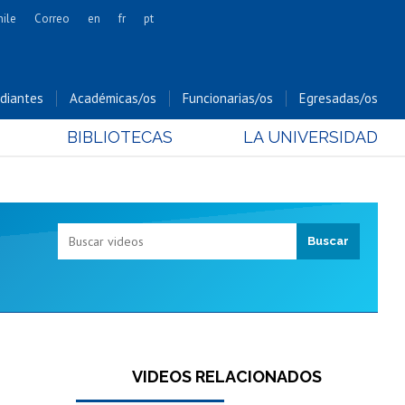
hile
Correo
en
fr
pt
Artes
Cs. Agronómicas
diantes
Académicas/os
Funcionarias/os
Egresadas/os
Cs. Forestales y Conservación
BIBLIOTECAS
LA UNIVERSIDAD
Cs. Sociales
Comunicación e Imagen
Economía y Negocios
Gobierno
Odontología
Estudios Internacionales
Bachillerato
Hospital Clínico
VIDEOS RELACIONADOS