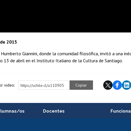
 de 2015
 Humberto Giannini, donde la comunidad filosófica, invitó a una iné
13 de abril en el Instituto Italiano de la Cultura de Santiago.
ir video:
Copiar
https://uchile.cl/u110905
alumnas/os
Docentes
Funciona
Postulación a concursos
Cursos inte
internos de investigación
capacitació