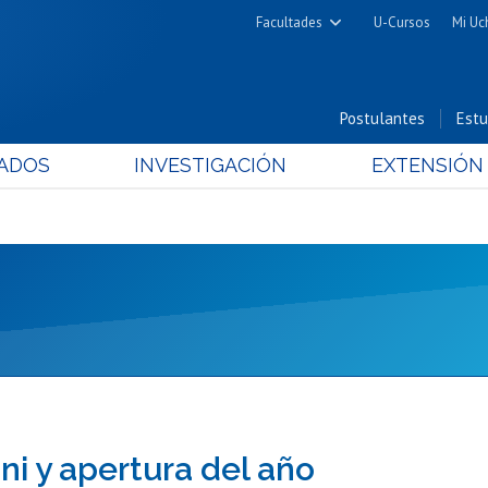
Facultades
U-Cursos
Mi Uc
Arquitectura y Urbanismo
Ciencias
Postulantes
Estu
Cs. Físicas y Matemáticas
ADOS
INVESTIGACIÓN
EXTENSIÓN
Cs. Químicas y Farmacéuticas
Cs. Veterinarias y Pecuarias
Derecho
Filosofía y Humanidades
Medicina
Estudios Avanzados en Educación
Nutrición y Tecnología de
Alimentos
i y apertura del año