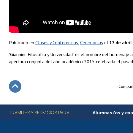
Publicado en
Clases y Conferencias
Ceremonias
el
17 de abril
"Giannini: Filosofía y Universidad" es el nombre del homenaje a
apertura conjunta del año académico 2015 celebrada el pasado 
Compart
Subir
Más información
TRÁMITES Y SERVICIOS PARA
Alumnas/os y ex
Matrícula en línea