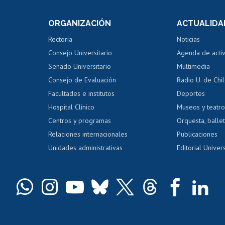
e asignaturas
Consulta a bases de datos
Bienestar d
 de notas
ORGANIZACIÓN
ACTUALIDA
Perfeccionamiento
Portal de m
 regular
Editar Portafolio Académico
Certificado
Rectoría
Noticias
tal
Evaluación docente
Certificado
Consejo Universitario
Agenda de acti
dito alumnos
honorarios
Calificación académica
Senado Universitario
Multimedia
dito exalumnos
Gestión de 
Consejo de Evaluación
Radio U. de Chi
Postulación al AUCAI
y grados
Editar pági
Facultades e institutos
Deportes
Hospital Clínico
Museos y teatr
da tecnológica
Tarjeta TUI
Wifi
Acoso laboral
s
Centros y programas
Orquesta, ballet
Relaciones internacionales
Publicaciones
Unidades administrativas
Editorial Univers