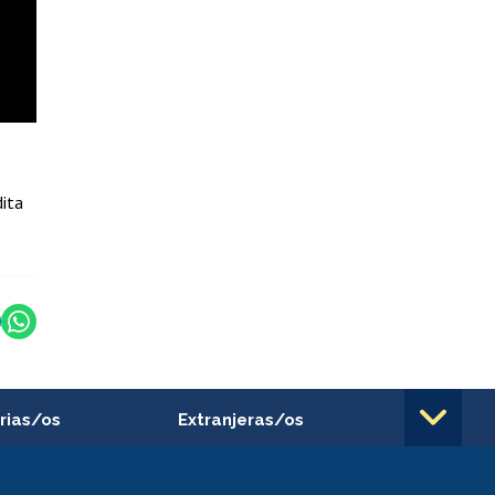
dita
rias/os
Extranjeras/os
rnos de
Revalidación y reconocimiento
n
de títulos