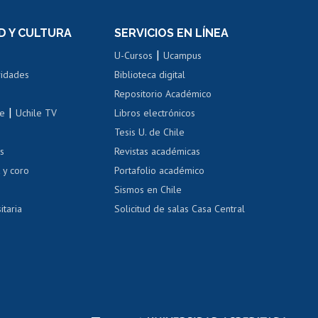
el personal
Postulación al Programa de
Movilidad Estudiantil
D Y CULTURA
SERVICIOS EN LÍNEA
ovilidad interna
Inscripción de asignaturas
|
 de renta
U-Cursos
Ucampus
Cursos de español
 de renta
vidades
Biblioteca digital
Repositorio Académico
correo uchile
|
le
Uchile TV
Libros electrónicos
nas blancas
Tesis U. de Chile
os
Revistas académicas
, sexual y violencia
Denuncias administrativas
 y coro
Portafolio académico
Sismos en Chile
itaria
Solicitud de salas Casa Central