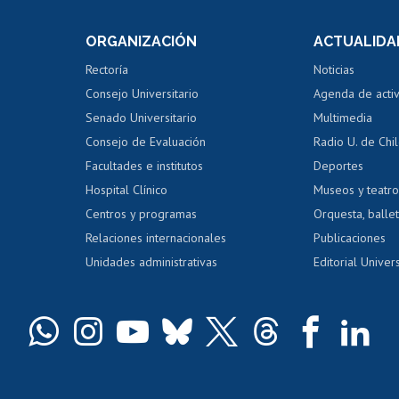
e asignaturas
Consulta a bases de datos
Bienestar d
 de notas
ORGANIZACIÓN
ACTUALIDA
Perfeccionamiento
Portal de m
 regular
Editar Portafolio Académico
Certificado
Rectoría
Noticias
tal
Evaluación docente
Certificado
Consejo Universitario
Agenda de acti
dito alumnos
honorarios
Calificación académica
Senado Universitario
Multimedia
dito exalumnos
Gestión de 
Consejo de Evaluación
Radio U. de Chi
Postulación al AUCAI
y grados
Editar pági
Facultades e institutos
Deportes
Hospital Clínico
Museos y teatr
da tecnológica
Tarjeta TUI
Wifi
Acoso laboral
s
Centros y programas
Orquesta, ballet
Relaciones internacionales
Publicaciones
Unidades administrativas
Editorial Univers