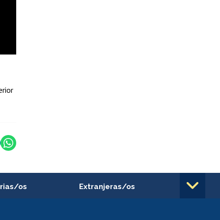
rior
rias/os
Extranjeras/os
rnos de
Revalidación y reconocimiento
n
de títulos