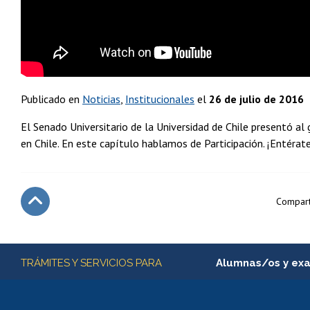
Publicado en
Noticias
Institucionales
el
26 de julio de 2016
El Senado Universitario de la Universidad de Chile presentó a
en Chile. En este capítulo hablamos de Participación. ¡Entérate
Compart
Subir
Más información
TRÁMITES Y SERVICIOS PARA
Alumnas/os y ex
Matrícula en línea