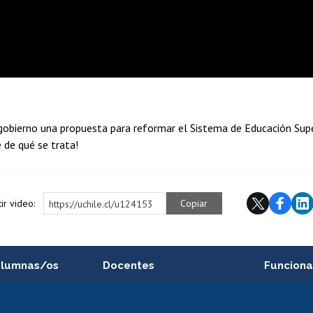
l gobierno una propuesta para reformar el Sistema de Educación Supe
 de qué se trata!
ir video:
Copiar
https://uchile.cl/u124153
alumnas/os
Docentes
Funciona
Postulación a concursos
Cursos inte
internos de investigación
capacitació