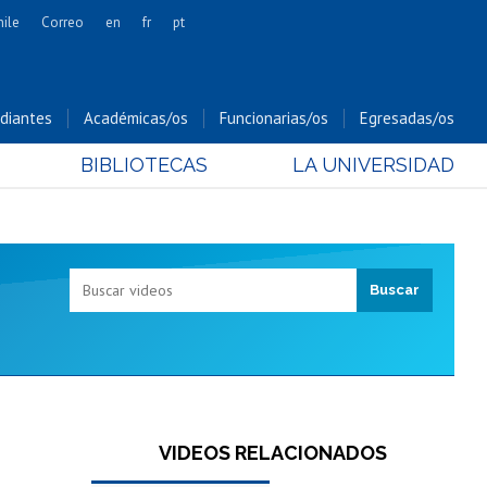
hile
Correo
en
fr
pt
Artes
Cs. Agronómicas
diantes
Académicas/os
Funcionarias/os
Egresadas/os
Cs. Forestales y Conservación
BIBLIOTECAS
LA UNIVERSIDAD
Cs. Sociales
Comunicación e Imagen
Economía y Negocios
Gobierno
Odontología
Estudios Internacionales
Bachillerato
Hospital Clínico
VIDEOS RELACIONADOS