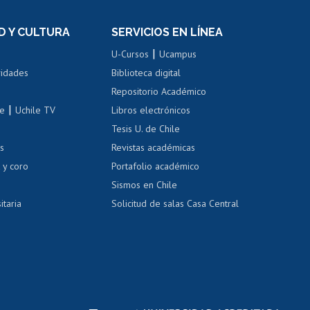
el personal
Postulación al Programa de
Movilidad Estudiantil
D Y CULTURA
SERVICIOS EN LÍNEA
ovilidad interna
Inscripción de asignaturas
|
 de renta
U-Cursos
Ucampus
Cursos de español
 de renta
vidades
Biblioteca digital
Repositorio Académico
correo uchile
|
le
Uchile TV
Libros electrónicos
nas blancas
Tesis U. de Chile
os
Revistas académicas
, sexual y violencia
Denuncias administrativas
 y coro
Portafolio académico
Sismos en Chile
itaria
Solicitud de salas Casa Central