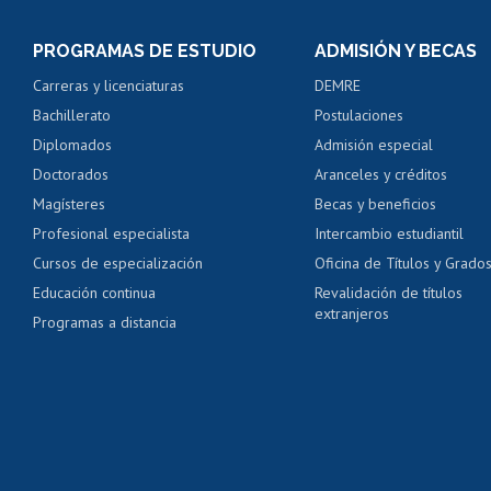
Inscripción y cambio d
Consulta y certificado
PROGRAMAS DE ESTUDIO
ADMISIÓN Y BECAS
Certificado de alumno
Carreras y licenciaturas
DEMRE
Servicio médico y den
Bachillerato
Postulaciones
Pago de arancel y cré
Diplomados
Admisión especial
Pago de arancel y cré
Doctorados
Aranceles y créditos
Certificado de títulos 
Magísteres
Becas y beneficios
Profesional especialista
Intercambio estudiantil
Mi Uchile
Ayu
Cursos de especialización
Oficina de Títulos y Grado
Educación continua
Revalidación de títulos
extranjeros
Programas a distancia