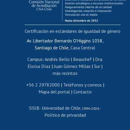
Funcionarias/os
Cursos internos de capacitación
Bienestar del personal
Certificación en estándares de igualdad de género
Portal de movilidad interna
Certificado de renta
Av. Libertador Bernardo O'Higgins 1058,
Santiago de Chile,
Casa Central
Certificado de renta honorarios
Gestión de correo uchile
Campus
:
Andrés Bello
|
Beauchef
|
Dra.
Editar páginas blancas
Eloísa Díaz
|
Juan Gómez Millas
|
Sur
|
más recintos
Extranjeras/os
Revalidación y reconocimiento de títulos
+56 2 29782000
|
Teléfonos y correos
|
Mapa del portal
|
Contacto
Postulación al Programa de Movilidad Estudiantil
Inscripción de asignaturas
SISIB
Universidad de Chile
Cursos de español
-
, 1994-2026 -
Política de privacidad
Mi Uchile
Ayuda tecnológica
Tarjeta TUI
Wifi