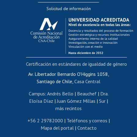
Editar Portafolio Académico
Solicitud de información
Evaluación docente
Calificación académica
Postulación al AUCAI
Funcionarias/os
Cursos internos de capacitación
Bienestar del personal
Certificación en estándares de igualdad de género
Portal de movilidad interna
Certificado de renta
Av. Libertador Bernardo O'Higgins 1058,
Santiago de Chile,
Casa Central
Certificado de renta honorarios
Gestión de correo uchile
Campus
:
Andrés Bello
|
Beauchef
|
Dra.
Editar páginas blancas
Eloísa Díaz
|
Juan Gómez Millas
|
Sur
|
más recintos
Extranjeras/os
Revalidación y reconocimiento de títulos
+56 2 29782000
|
Teléfonos y correos
|
Mapa del portal
|
Contacto
Postulación al Programa de Movilidad Estudiantil
Inscripción de asignaturas