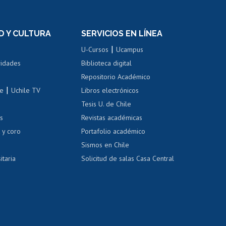
n
de títulos
el personal
Postulación al Programa de
Movilidad Estudiantil
D Y CULTURA
SERVICIOS EN LÍNEA
ovilidad interna
Inscripción de asignaturas
|
 de renta
U-Cursos
Ucampus
Cursos de español
 de renta
vidades
Biblioteca digital
Repositorio Académico
correo uchile
|
le
Uchile TV
Libros electrónicos
nas blancas
Tesis U. de Chile
os
Revistas académicas
, sexual y violencia
Denuncias administrativas
 y coro
Portafolio académico
Sismos en Chile
itaria
Solicitud de salas Casa Central