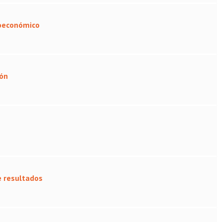
ioeconómico
ión
e resultados