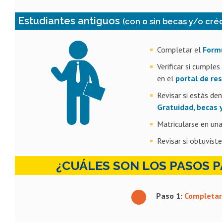
Estudiantes antiguos
(con o sin becas y/o créd
Completar el
Formu
Verificar si cumple
en el
portal de re
Revisar si estás de
Gratuidad, becas y
Matricularse en una
Revisar si obtuviste
¿CUÁLES SON LOS PASOS P
Paso 1:
Completar