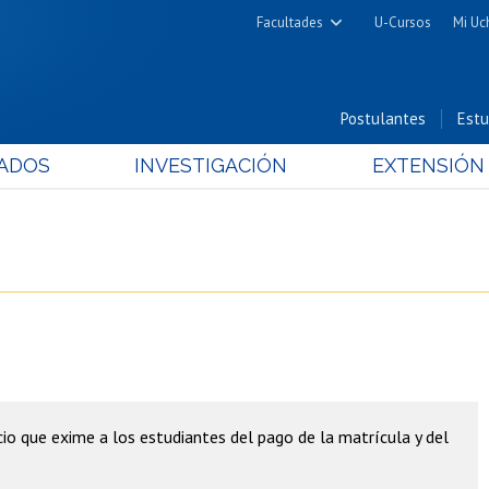
Facultades
U-Cursos
Mi Uc
Arquitectura y Urbanismo
Ciencias
Postulantes
Estu
Cs. Físicas y Matemáticas
ADOS
INVESTIGACIÓN
EXTENSIÓN
Cs. Químicas y Farmacéuticas
Cs. Veterinarias y Pecuarias
Derecho
Filosofía y Humanidades
Medicina
Estudios Avanzados en Educación
Nutrición y Tecnología de
Alimentos
icio que exime a los estudiantes del pago de la matrícula y del