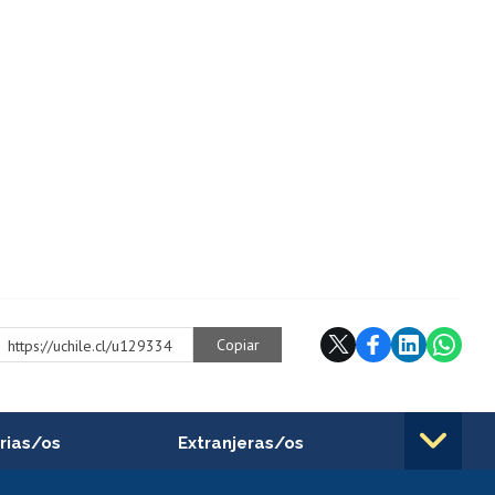
Copiar
https://uchile.cl/u129334
rias/os
Extranjeras/os
rnos de
Revalidación y reconocimiento