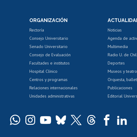
internos de investigación
capacitació
e asignaturas
Consulta a bases de datos
Bienestar d
 de notas
ORGANIZACIÓN
ACTUALIDA
Perfeccionamiento
Portal de m
 regular
Editar Portafolio Académico
Certificado
Rectoría
Noticias
tal
Evaluación docente
Certificado
Consejo Universitario
Agenda de acti
dito alumnos
honorarios
Calificación académica
Senado Universitario
Multimedia
dito exalumnos
Gestión de 
Consejo de Evaluación
Radio U. de Chi
Postulación al AUCAI
y grados
Editar pági
Facultades e institutos
Deportes
Hospital Clínico
Museos y teatr
da tecnológica
Tarjeta TUI
Wifi
Acoso laboral
s
Centros y programas
Orquesta, ballet
Relaciones internacionales
Publicaciones
Unidades administrativas
Editorial Univers