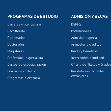
Inscripción y cambio d
Consulta y certificado
PROGRAMAS DE ESTUDIO
ADMISIÓN Y BECAS
Certificado de alumno
Carreras y licenciaturas
DEMRE
Servicio médico y den
Bachillerato
Postulaciones
Pago de arancel y cré
Diplomados
Admisión especial
Pago de arancel y cré
Doctorados
Aranceles y créditos
Certificado de títulos 
Magísteres
Becas y beneficios
Profesional especialista
Intercambio estudiantil
Mi Uchile
Ayu
Cursos de especialización
Oficina de Títulos y Grado
Educación continua
Revalidación de títulos
extranjeros
Programas a distancia