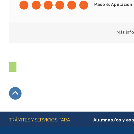
Paso 6: Apelación
Más info
Subir
Más información
TRÁMITES Y SERVICIOS PARA
Alumnas/os y ex
Matrícula en línea