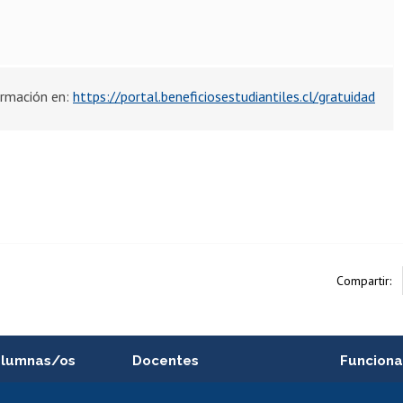
rmación en:
https://portal.beneficiosestudiantiles.cl/gratuidad
Compartir:
alumnas/os
Docentes
Funciona
Postulación a concursos
Cursos inte