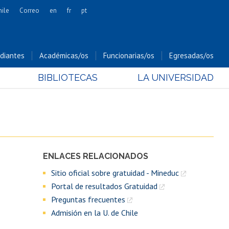
hile
Correo
en
fr
pt
Artes
Cs. Agronómicas
diantes
Académicas/os
Funcionarias/os
Egresadas/os
Cs. Forestales y Conservación
BIBLIOTECAS
LA UNIVERSIDAD
Cs. Sociales
Comunicación e Imagen
Economía y Negocios
Gobierno
Odontología
ENLACES RELACIONADOS
Estudios Internacionales
Sitio oficial sobre gratuidad - Mineduc
Bachillerato
Portal de resultados Gratuidad
Hospital Clínico
Preguntas frecuentes
Admisión en la U. de Chile