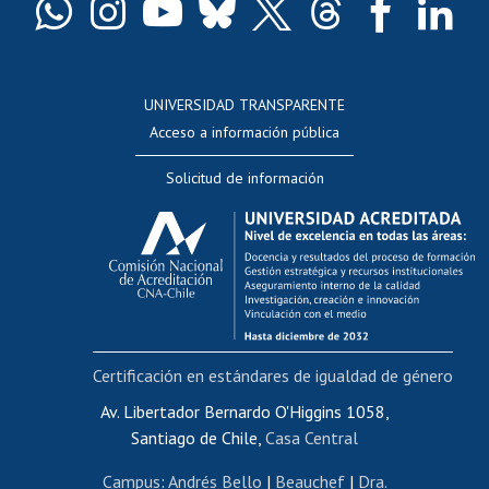
Docentes
Postulación a concursos internos de investigación
Consulta a bases de datos
UNIVERSIDAD TRANSPARENTE
Perfeccionamiento
Acceso a información pública
Editar Portafolio Académico
Solicitud de información
Evaluación docente
Calificación académica
Postulación al AUCAI
Funcionarias/os
Cursos internos de capacitación
Bienestar del personal
Certificación en estándares de igualdad de género
Portal de movilidad interna
Certificado de renta
Av. Libertador Bernardo O'Higgins 1058,
Santiago de Chile,
Casa Central
Certificado de renta honorarios
Gestión de correo uchile
Campus
:
Andrés Bello
|
Beauchef
|
Dra.