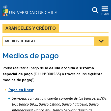
EXTENSIÓN
MENÚ
BIBLIOTECAS
LA UNIVERSIDAD
ARANCELES Y CRÉDITO
Postulantes
MEDIOS DE PAGO
Estudiantes
Medios de pago
Académicas/os
Funcionarias/os
Podrá realizar el pago de la
deuda acogida a sistema
especial de pago
(D.U. N°008565)
a través de los siguiente
Egresadas/os
medios de pago
(*):
Pago en línea
:
Servipag:
con cargo a cuenta corriente de los bancos: BBVA,
BCI, Banco BICE, Banco Estado, Banco Falabella, Banco
Internacional, Banco Itaú, Banco Security, Banco de