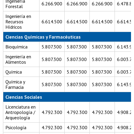
Ingeniería
6.266.900
6.266.900
6.266.900
6.478.8
Forestal
Ingeniería en
Recursos
6.614.500
6.614.500
6.614.500
6.614.5
Hídricos
Ciencias Químicas y Farmacéuticas
Bioquímica
5.807.300
5.807.300
5.807.300
6.143.9
Ingeniería en
5.807.300
5.807.300
5.807.300
6.003.7
Alimentos
Química
5.807.300
5.807.300
5.807.300
6.003.7
Química y
5.807.300
5.807.300
5.807.300
6.143.9
Farmacia
Ciencias Sociales
Licenciatura en
Antropología /
4.792.300
4.792.300
4.792.300
4.908.2
Arqueología
Psicología
4.792.300
4.792.300
4.792.300
4.908.2