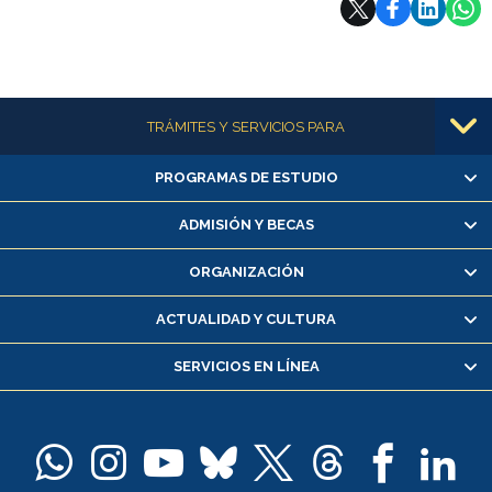
Más información
TRÁMITES Y SERVICIOS PARA
PROGRAMAS DE ESTUDIO
Alumnas/os y exalumnas/os
Matrícula en línea
ADMISIÓN Y BECAS
Inscripción y cambio de asignaturas
ORGANIZACIÓN
Consulta y certificado de notas
Certificado de alumno regular
ACTUALIDAD Y CULTURA
Servicio médico y dental
SERVICIOS EN LÍNEA
Pago de arancel y crédito alumnos
Pago de arancel y crédito exalumnos
Certificado de títulos y grados
Docentes