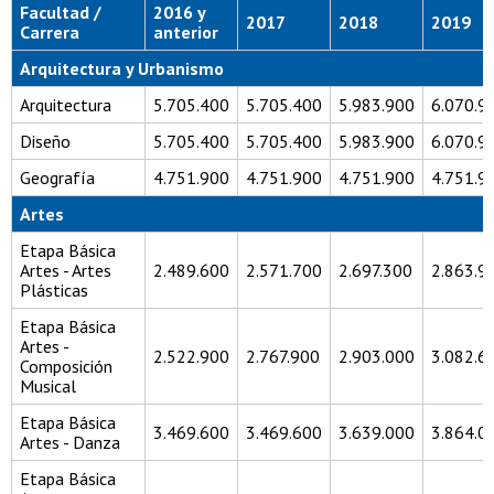
Facultad /
2016 y
2017
2018
2019
Carrera
anterior
Arquitectura y Urbanismo
Arquitectura
5.705.400
5.705.400
5.983.900
6.070.9
Diseño
5.705.400
5.705.400
5.983.900
6.070.9
Geografía
4.751.900
4.751.900
4.751.900
4.751.9
Artes
Etapa Básica
Artes - Artes
2.489.600
2.571.700
2.697.300
2.863.9
Plásticas
Etapa Básica
Artes -
2.522.900
2.767.900
2.903.000
3.082.6
Composición
Musical
Etapa Básica
3.469.600
3.469.600
3.639.000
3.864.0
Artes - Danza
Etapa Básica