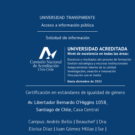
Postulación a concursos internos de investigación
Consulta a bases de datos
UNIVERSIDAD TRANSPARENTE
Perfeccionamiento
Acceso a información pública
Editar Portafolio Académico
Solicitud de información
Evaluación docente
Calificación académica
Postulación al AUCAI
Funcionarias/os
Cursos internos de capacitación
Bienestar del personal
Certificación en estándares de igualdad de género
Portal de movilidad interna
Certificado de renta
Av. Libertador Bernardo O'Higgins 1058,
Santiago de Chile,
Casa Central
Certificado de renta honorarios
Gestión de correo uchile
Campus
:
Andrés Bello
|
Beauchef
|
Dra.
Editar páginas blancas
Eloísa Díaz
|
Juan Gómez Millas
|
Sur
|