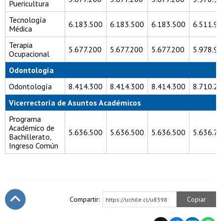
Puericultura
Tecnología
6.183.500
6.183.500
6.183.500
6.511.9
Médica
Terapia
5.677.200
5.677.200
5.677.200
5.978.9
Ocupacional
Odontología
Odontología
8.414.300
8.414.300
8.414.300
8.710.2
Vicerrectoría de Asuntos Académicos
Programa
Académico de
5.636.500
5.636.500
5.636.500
5.636.7
Bachillerato,
Ingreso Común
Compartir:
Copiar
https://uchile.cl/u8398
Subir