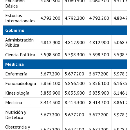
Educación
4.060.500
4.060.500
4.060.500
4.311.6
Básica
Estudios
4.792.200
4.792.200
4.792.200
4.884.9
Internacionales
Gobierno
Administración
4.812.900
4.812.900
4.812.900
5.068.8
Pública
Ciencia Política
5.598.300
5.598.300
5.598.300
5.598.3
Medicina
Enfermería
5.677.200
5.677.200
5.677.200
5.978.9
Fonoaudiología
5.856.100
5.856.100
5.856.100
6.167.5
Kinesiología
5.835.900
5.835.900
5.835.900
6.146.1
Medicina
8.414.300
8.414.300
8.414.300
8.861.2
Nutrición y
5.677.200
5.677.200
5.677.200
5.978.9
Dietética
Obstetricia y
5.677.200
5.677.200
5.677.200
5.978.9