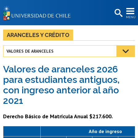
EXTENSIÓN
MENÚ
BIBLIOTECAS
LA UNIVERSIDAD
ARANCELES Y CRÉDITO
Postulantes
VALORES DE ARANCELES
Estudiantes
Valores de aranceles 2026
Académicas/os
para estudiantes antiguos,
Funcionarias/os
con ingreso anterior al año
Egresadas/os
2021
Derecho Básico de Matrícula Anual $217.600.
Año de ingreso