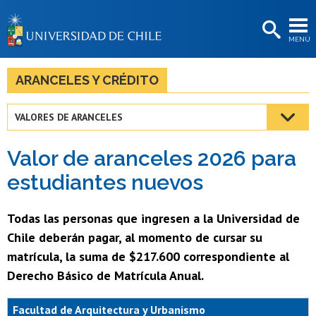
EXTENSIÓN
MENÚ
BIBLIOTECAS
LA UNIVERSIDAD
ARANCELES Y CRÉDITO
Postulantes
VALORES DE ARANCELES
Estudiantes
Valor de aranceles 2026 para
Académicas/os
estudiantes nuevos
Funcionarias/os
Todas las personas que ingresen a la Universidad de
Egresadas/os
Chile deberán pagar, al momento de cursar su
matrícula, la suma de $217.600 correspondiente al
Derecho Básico de Matrícula Anual.
Facultad de Arquitectura y Urbanismo