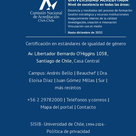
Postulación al AUCAI
Funcionarias/os
Cursos internos de capacitación
Bienestar del personal
Certificación en estándares de igualdad de género
Portal de movilidad interna
Certificado de renta
Av. Libertador Bernardo O'Higgins 1058,
Santiago de Chile,
Casa Central
Certificado de renta honorarios
Gestión de correo uchile
Campus
:
Andrés Bello
|
Beauchef
|
Dra.
Editar páginas blancas
Eloísa Díaz
|
Juan Gómez Millas
|
Sur
|
más recintos
Extranjeras/os
Revalidación y reconocimiento de títulos
+56 2 29782000
|
Teléfonos y correos
|
Mapa del portal
|
Contacto
Postulación al Programa de Movilidad Estudiantil
Inscripción de asignaturas
SISIB
Universidad de Chile
Cursos de español
-
, 1994-2026 -
Política de privacidad