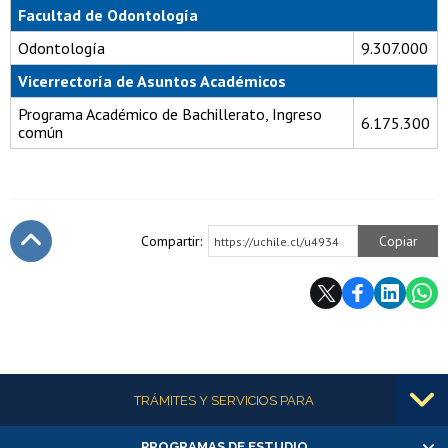
Facultad de Odontología
Odontología
9.307.000
Vicerrectoría de Asuntos Académicos
Programa Académico de Bachillerato, Ingreso
6.175.300
común
Compartir:
Copiar
https://uchile.cl/u4934
Subir
Más información
TRÁMITES Y SERVICIOS PARA
PROGRAMAS DE ESTUDIO