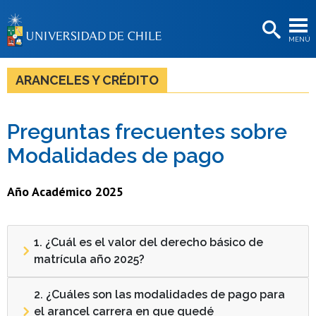
EXTENSIÓN
MENÚ
BIBLIOTECAS
LA UNIVERSIDAD
ARANCELES Y CRÉDITO
Postulantes
Preguntas frecuentes sobre
Estudiantes
Modalidades de pago
Académicas/os
Funcionarias/os
Año Académico 2025
Egresadas/os
1. ¿Cuál es el valor del derecho básico de
matrícula año 2025?
2. ¿Cuáles son las modalidades de pago para
el arancel carrera en que quedé