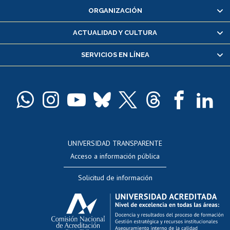
ORGANIZACIÓN
Consulta y certificado de notas
Certificado de alumno regular
ACTUALIDAD Y CULTURA
Servicio médico y dental
SERVICIOS EN LÍNEA
Pago de arancel y crédito alumnos
Pago de arancel y crédito exalumnos
Certificado de títulos y grados
Docentes
Postulación a concursos internos de investigación
Consulta a bases de datos
UNIVERSIDAD TRANSPARENTE
Perfeccionamiento
Acceso a información pública
Editar Portafolio Académico
Solicitud de información
Evaluación docente
Calificación académica
Postulación al AUCAI
Funcionarias/os