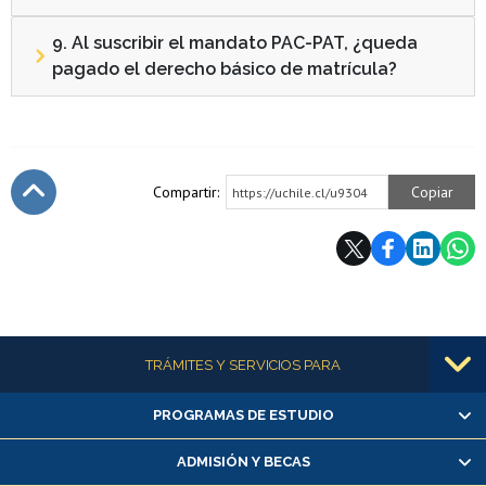
9. Al suscribir el mandato PAC-PAT, ¿queda
pagado el derecho básico de matrícula?
Compartir:
Copiar
https://uchile.cl/u9304
Subir
Más información
TRÁMITES Y SERVICIOS PARA
PROGRAMAS DE ESTUDIO
Alumnas/os y exalumnas/os
Matrícula en línea
ADMISIÓN Y BECAS
Inscripción y cambio de asignaturas