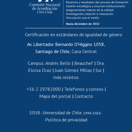
Funcionarias/os
Cursos internos de capacitación
Bienestar del personal
Certificación en estándares de igualdad de género
Portal de movilidad interna
Certificado de renta
Av. Libertador Bernardo O'Higgins 1058,
Santiago de Chile,
Casa Central
Certificado de renta honorarios
Gestión de correo uchile
Campus
:
Andrés Bello
|
Beauchef
|
Dra.
Editar páginas blancas
Eloísa Díaz
|
Juan Gómez Millas
|
Sur
|
más recintos
Extranjeras/os
Revalidación y reconocimiento de títulos
+56 2 29782000
|
Teléfonos y correos
|
Mapa del portal
|
Contacto
Postulación al Programa de Movilidad Estudiantil
Inscripción de asignaturas
SISIB
Universidad de Chile
Cursos de español
-
, 1994-2026 -
Política de privacidad
Mi Uchile
Ayuda tecnológica
Tarjeta TUI
Wifi