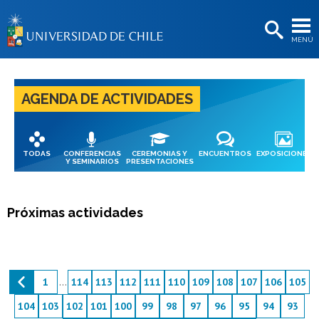
EXTENSIÓN
MENÚ
BIBLIOTECAS
LA UNIVERSIDAD
AGENDA DE ACTIVIDADES
Postulantes
Estudiantes
TODAS
CONFERENCIAS
CEREMONIAS Y
ENCUENTROS
EXPOSICIONES
Académicas/os
Y SEMINARIOS
PRESENTACIONES
Funcionarias/os
Próximas actividades
Egresadas/os
1
...
114
113
112
111
110
109
108
107
106
105
104
103
102
101
100
99
98
97
96
95
94
93