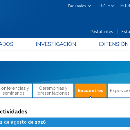
Facultades
U-Cursos
Mi Uc
Arquitectura y Urbanismo
Ciencias
Postulantes
Estu
Cs. Físicas y Matemáticas
ADOS
INVESTIGACIÓN
EXTENSIÓN
Cs. Químicas y Farmacéuticas
Cs. Veterinarias y Pecuarias
Derecho
Filosofía y Humanidades
Medicina
Conferencias y
Ceremonias y
Encuentros
Exposici
Estudios Avanzados en Educación
seminarios
presentaciones
Nutrición y Tecnología de
Alimentos
ctividades
12 de agosto de 2026