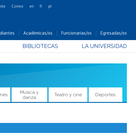
hile
Correo
en
fr
pt
Artes
Cs. Agronómicas
diantes
Académicas/os
Funcionarias/os
Egresadas/os
Cs. Forestales y Conservación
BIBLIOTECAS
LA UNIVERSIDAD
Cs. Sociales
Comunicación e Imagen
Economía y Negocios
Gobierno
Odontología
Música y
ones
Teatro y cine
Deportes
Estudios Internacionales
danza
Bachillerato
Hospital Clínico