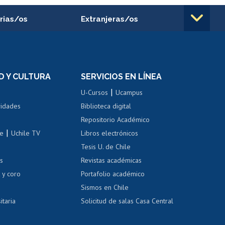
rias/os
Extranjeras/os
rnos de
Revalidación y reconocimiento
n
de títulos
el personal
Postulación al Programa de
Movilidad Estudiantil
D Y CULTURA
SERVICIOS EN LÍNEA
ovilidad interna
Inscripción de asignaturas
|
 de renta
U-Cursos
Ucampus
Cursos de español
 de renta
vidades
Biblioteca digital
Repositorio Académico
correo uchile
|
le
Uchile TV
Libros electrónicos
nas blancas
Tesis U. de Chile
os
Revistas académicas
, sexual y violencia
Denuncias administrativas
 y coro
Portafolio académico
Sismos en Chile
itaria
Solicitud de salas Casa Central