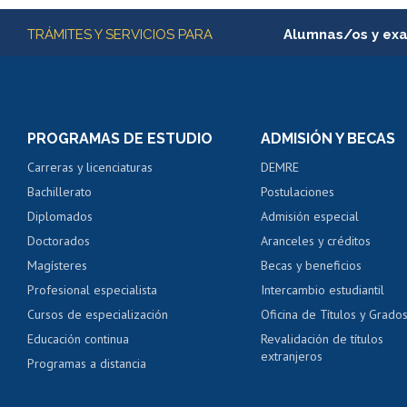
Más información
TRÁMITES Y SERVICIOS PARA
Alumnas/os y ex
Matrícula en línea
Inscripción y cambio d
Consulta y certificado
PROGRAMAS DE ESTUDIO
ADMISIÓN Y BECAS
Certificado de alumno
Carreras y licenciaturas
DEMRE
Servicio médico y den
Bachillerato
Postulaciones
Pago de arancel y cré
Diplomados
Admisión especial
Pago de arancel y cré
Doctorados
Aranceles y créditos
Certificado de títulos 
Magísteres
Becas y beneficios
Profesional especialista
Intercambio estudiantil
Mi Uchile
Ayu
Cursos de especialización
Oficina de Títulos y Grado
Educación continua
Revalidación de títulos
extranjeros
Programas a distancia