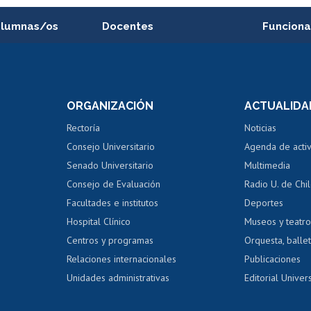
alumnas/os
Docentes
Funciona
Postulación a concursos
Cursos inte
internos de investigación
capacitació
e asignaturas
Consulta a bases de datos
Bienestar d
 de notas
ORGANIZACIÓN
ACTUALIDA
Perfeccionamiento
Portal de m
 regular
Editar Portafolio Académico
Certificado
Rectoría
Noticias
tal
Evaluación docente
Certificado
Consejo Universitario
Agenda de acti
dito alumnos
honorarios
Calificación académica
Senado Universitario
Multimedia
dito exalumnos
Gestión de 
Consejo de Evaluación
Radio U. de Chi
Postulación al AUCAI
y grados
Editar pági
Facultades e institutos
Deportes
Hospital Clínico
Museos y teatr
da tecnológica
Tarjeta TUI
Wifi
Acoso laboral
s
Centros y programas
Orquesta, ballet
Relaciones internacionales
Publicaciones
Unidades administrativas
Editorial Univers