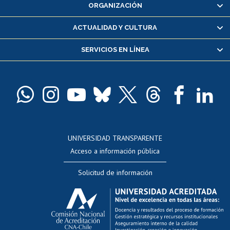
ORGANIZACIÓN
Consulta y certificado de notas
Certificado de alumno regular
ACTUALIDAD Y CULTURA
Servicio médico y dental
SERVICIOS EN LÍNEA
Pago de arancel y crédito alumnos
Pago de arancel y crédito exalumnos
Certificado de títulos y grados
Docentes
Postulación a concursos internos de investigación
Consulta a bases de datos
UNIVERSIDAD TRANSPARENTE
Perfeccionamiento
Acceso a información pública
Editar Portafolio Académico
Solicitud de información
Evaluación docente
Calificación académica
Postulación al AUCAI
Funcionarias/os