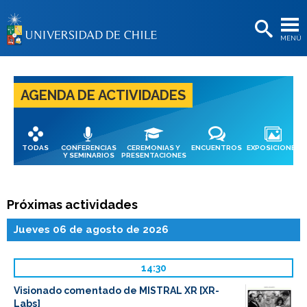
EXTENSIÓN
MENÚ
BIBLIOTECAS
LA UNIVERSIDAD
AGENDA DE ACTIVIDADES
Postulantes
Estudiantes
TODAS
CONFERENCIAS
CEREMONIAS Y
ENCUENTROS
EXPOSICIONES
Académicas/os
Y SEMINARIOS
PRESENTACIONES
Funcionarias/os
Próximas actividades
Egresadas/os
Jueves 06 de agosto de 2026
14:30
Visionado comentado de MISTRAL XR [XR-
Labs]