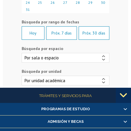
24
25
26
27
28
29
30
31
Hoy
Próx. 7 días
Próx. 30 días
Búsqueda por espacio
Búsqueda por unidad
Más información
TRÁMITES Y SERVICIOS PARA
PROGRAMAS DE ESTUDIO
Alumnas/os y exalumnas/os
Matrícula en línea
ADMISIÓN Y BECAS
Inscripción y cambio de asignaturas