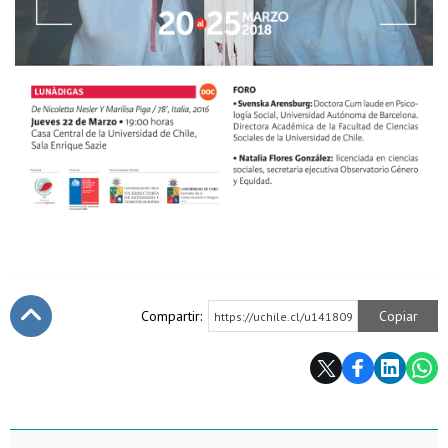
Compartir:
Copiar
https://uchile.cl/u141809
Subir