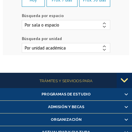
Hoy
Próx. 7 días
Próx. 30 días
Búsqueda por espacio
Búsqueda por unidad
Más información
TRÁMITES Y SERVICIOS PARA
PROGRAMAS DE ESTUDIO
Alumnas/os y exalumnas/os
Matrícula en línea
ADMISIÓN Y BECAS
Inscripción y cambio de asignaturas
ORGANIZACIÓN
Consulta y certificado de notas
Certificado de alumno regular