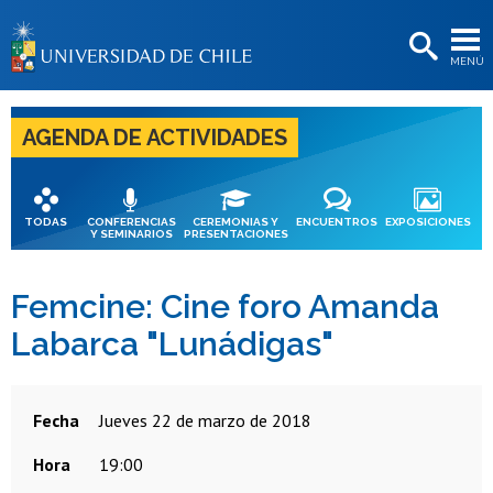
EXTENSIÓN
MENÚ
BIBLIOTECAS
LA UNIVERSIDAD
AGENDA DE ACTIVIDADES
Postulantes
Estudiantes
TODAS
CONFERENCIAS
CEREMONIAS Y
ENCUENTROS
EXPOSICIONES
Y SEMINARIOS
PRESENTACIONES
Académicas/os
Funcionarias/os
Femcine: Cine foro Amanda
Labarca "Lunádigas"
Egresadas/os
Fecha
jueves 22 de marzo de 2018
Hora
19:00