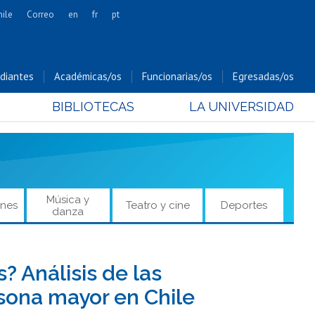
hile
Correo
en
fr
pt
Artes
Cs. Agronómicas
diantes
Académicas/os
Funcionarias/os
Egresadas/os
Cs. Forestales y Conservación
BIBLIOTECAS
LA UNIVERSIDAD
Cs. Sociales
Comunicación e Imagen
Economía y Negocios
Gobierno
Odontología
Música y
ones
Teatro y cine
Deportes
danza
Estudios Internacionales
Bachillerato
Hospital Clínico
 Análisis de las
rsona mayor en Chile