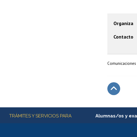
Organiza
Contacto
Comunicaciones 
Subir
Más información
TRÁMITES Y SERVICIOS PARA
Alumnas/os y ex
Matrícula en línea