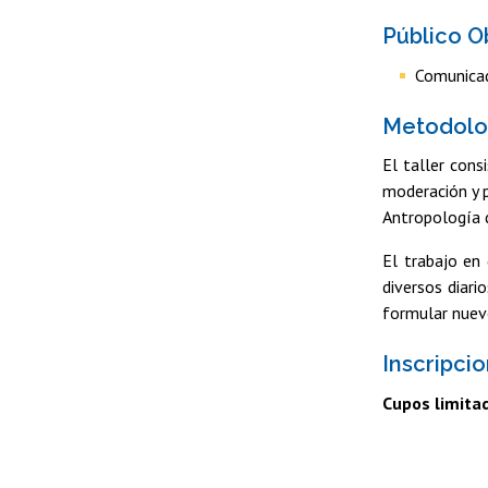
Público O
Comunicad
Metodolo
El taller cons
moderación y p
Antropología 
El trabajo en 
diversos diari
formular nuevo
Inscripci
Cupos limitad