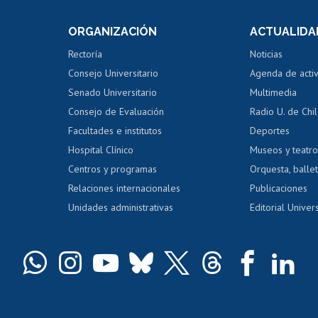
e asignaturas
Consulta a bases de datos
Bienestar d
 de notas
ORGANIZACIÓN
ACTUALIDA
Perfeccionamiento
Portal de m
 regular
Editar Portafolio Académico
Certificado
Rectoría
Noticias
tal
Evaluación docente
Certificado
Consejo Universitario
Agenda de acti
dito alumnos
honorarios
Calificación académica
Senado Universitario
Multimedia
dito exalumnos
Gestión de 
Consejo de Evaluación
Radio U. de Chi
Postulación al AUCAI
y grados
Editar pági
Facultades e institutos
Deportes
Hospital Clínico
Museos y teatr
da tecnológica
Tarjeta TUI
Wifi
Acoso laboral
s
Centros y programas
Orquesta, ballet
Relaciones internacionales
Publicaciones
Unidades administrativas
Editorial Univers