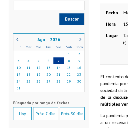
Fecha
Hora
15
Lugar
Ta
2026
(-)
Lun
Mar
Mié
Jue
Vie
Sáb
Dom
1
2
3
4
5
6
7
8
9
10
11
12
13
14
15
16
17
18
19
20
21
22
23
El contexto de
24
25
26
27
28
29
30
pandemia por 
31
sociedad disti
de la discus
múltiples ver
Hoy
Próx. 7 días
Próx. 30 días
La pandemia p
a un escenar