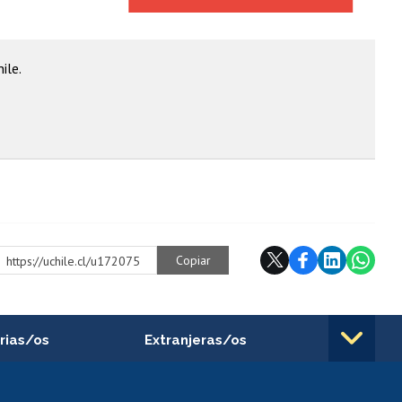
ile.
Copiar
https://uchile.cl/u172075
rias/os
Extranjeras/os
rnos de
Revalidación y reconocimiento
n
de títulos