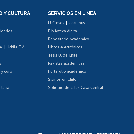
el personal
Postulación al Programa de
Movilidad Estudiantil
D Y CULTURA
SERVICIOS EN LÍNEA
ovilidad interna
Inscripción de asignaturas
|
 de renta
U-Cursos
Ucampus
Cursos de español
 de renta
vidades
Biblioteca digital
Repositorio Académico
correo uchile
|
le
Uchile TV
Libros electrónicos
nas blancas
Tesis U. de Chile
os
Revistas académicas
, sexual y violencia
Denuncias administrativas
 y coro
Portafolio académico
Sismos en Chile
itaria
Solicitud de salas Casa Central