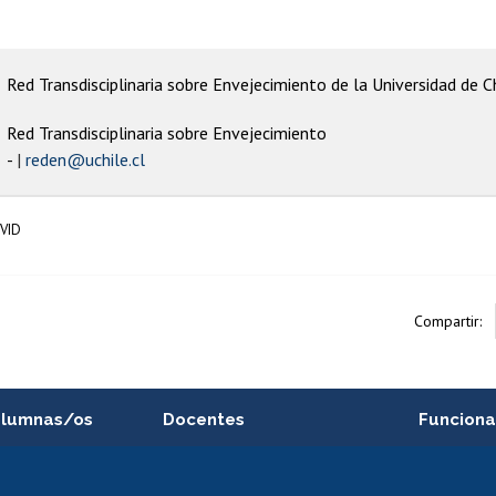
Red Transdisciplinaria sobre Envejecimiento de la Universidad de Ch
Red Transdisciplinaria sobre Envejecimiento
-
reden@uchile.cl
VID
Compartir:
alumnas/os
Docentes
Funciona
Postulación a concursos
Cursos inte
internos de investigación
capacitació