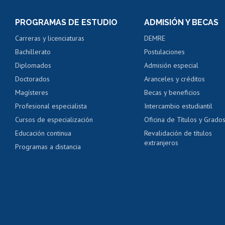
Inscripción y cambio d
Consulta y certificado
PROGRAMAS DE ESTUDIO
ADMISIÓN Y BECAS
Certificado de alumno
Carreras y licenciaturas
DEMRE
Servicio médico y den
Bachillerato
Postulaciones
Pago de arancel y cré
Diplomados
Admisión especial
Pago de arancel y cré
Doctorados
Aranceles y créditos
Certificado de títulos 
Magísteres
Becas y beneficios
Profesional especialista
Intercambio estudiantil
Mi Uchile
Ayu
Cursos de especialización
Oficina de Títulos y Grado
Educación continua
Revalidación de títulos
extranjeros
Programas a distancia