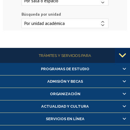
Búsqueda por unidad
Más información
TRÁMITES Y SERVICIOS PARA
PROGRAMAS DE ESTUDIO
Alumnas/os y exalumnas/os
Matrícula en línea
ADMISIÓN Y BECAS
Inscripción y cambio de asignaturas
ORGANIZACIÓN
Consulta y certificado de notas
Certificado de alumno regular
ACTUALIDAD Y CULTURA
Servicio médico y dental
SERVICIOS EN LÍNEA
Pago de arancel y crédito alumnos
Pago de arancel y crédito exalumnos