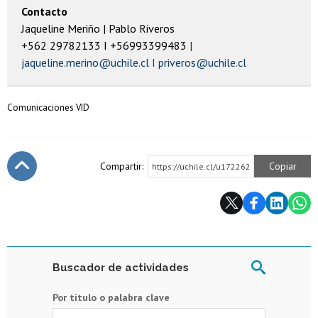
Contacto
Jaqueline Meriño | Pablo Riveros
+562 29782133 I +56993399483
jaqueline.merino@uchile.cl I priveros@uchile.cl
Comunicaciones VID
Compartir:
Copiar
https://uchile.cl/u172262
Subir
Buscador de actividades
Por título o palabra clave