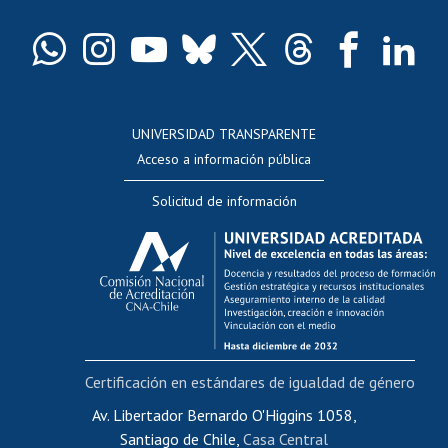
Certificado de títulos y grados
Docentes
Postulación a concursos internos de investigación
Consulta a bases de datos
UNIVERSIDAD TRANSPARENTE
Perfeccionamiento
Acceso a información pública
Editar Portafolio Académico
Solicitud de información
Evaluación docente
Calificación académica
Postulación al AUCAI
Funcionarias/os
Cursos internos de capacitación
Bienestar del personal
Certificación en estándares de igualdad de género
Portal de movilidad interna
Certificado de renta
Av. Libertador Bernardo O'Higgins 1058,
Santiago de Chile,
Casa Central
Certificado de renta honorarios